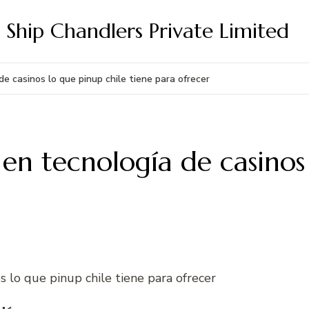
s Ship Chandlers Private Limited
e casinos lo que pinup chile tiene para ofrecer
en tecnología de casinos
s lo que pinup chile tiene para ofrecer