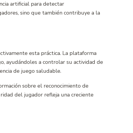
ia artificial para detectar
adores, sino que también contribuye a la
ctivamente esta práctica. La plataforma
o, ayudándoles a controlar su actividad de
encia de juego saludable.
ormación sobre el reconocimiento de
dad del jugador refleja una creciente