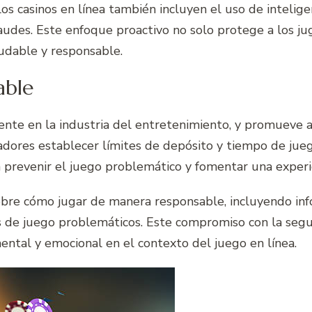
s casinos en línea también incluyen el uso de inteligenc
udes. Este enfoque proactivo no solo protege a los jug
udable y responsable.
able
ente en la industria del entretenimiento, y promueve a
dores establecer límites de depósito y tiempo de jueg
 prevenir el juego problemático y fomentar una experi
bre cómo jugar de manera responsable, incluyendo inf
de juego problemáticos. Este compromiso con la seguri
ental y emocional en el contexto del juego en línea.