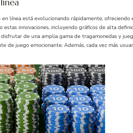
línea
os en línea está evolucionando rápidamente, ofreciendo 
 estas innovaciones, incluyendo gráficos de alta definic
en disfrutar de una amplia gama de tragamonedas y ju
ente de juego emocionante. Además, cada vez más usua