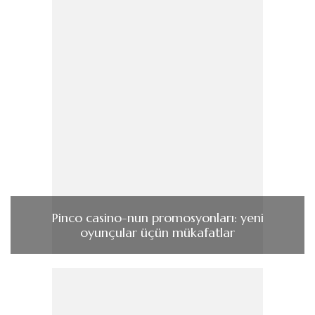
Pinco casino-nun promosyonları: yeni
oyunçular üçün mükafatlar