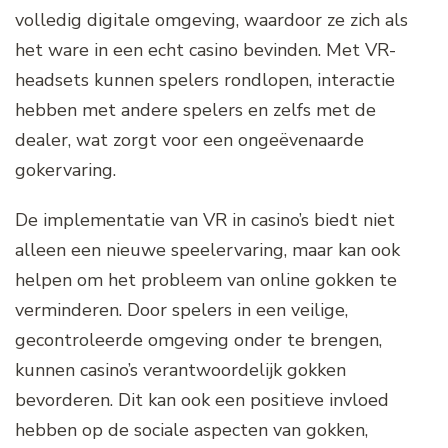
volledig digitale omgeving, waardoor ze zich als
het ware in een echt casino bevinden. Met VR-
headsets kunnen spelers rondlopen, interactie
hebben met andere spelers en zelfs met de
dealer, wat zorgt voor een ongeëvenaarde
gokervaring.
De implementatie van VR in casino’s biedt niet
alleen een nieuwe speelervaring, maar kan ook
helpen om het probleem van online gokken te
verminderen. Door spelers in een veilige,
gecontroleerde omgeving onder te brengen,
kunnen casino’s verantwoordelijk gokken
bevorderen. Dit kan ook een positieve invloed
hebben op de sociale aspecten van gokken,