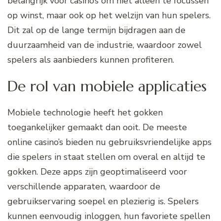
belangrijk voor casino’s om niet alleen te focussen
op winst, maar ook op het welzijn van hun spelers.
Dit zal op de lange termijn bijdragen aan de
duurzaamheid van de industrie, waardoor zowel
spelers als aanbieders kunnen profiteren.
De rol van mobiele applicaties
Mobiele technologie heeft het gokken
toegankelijker gemaakt dan ooit. De meeste
online casino’s bieden nu gebruiksvriendelijke apps
die spelers in staat stellen om overal en altijd te
gokken. Deze apps zijn geoptimaliseerd voor
verschillende apparaten, waardoor de
gebruikservaring soepel en plezierig is. Spelers
kunnen eenvoudig inloggen, hun favoriete spellen