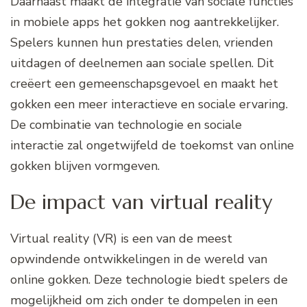
Daarnaast maakt de integratie van sociale functies
in mobiele apps het gokken nog aantrekkelijker.
Spelers kunnen hun prestaties delen, vrienden
uitdagen of deelnemen aan sociale spellen. Dit
creëert een gemeenschapsgevoel en maakt het
gokken een meer interactieve en sociale ervaring.
De combinatie van technologie en sociale
interactie zal ongetwijfeld de toekomst van online
gokken blijven vormgeven.
De impact van virtual reality
Virtual reality (VR) is een van de meest
opwindende ontwikkelingen in de wereld van
online gokken. Deze technologie biedt spelers de
mogelijkheid om zich onder te dompelen in een