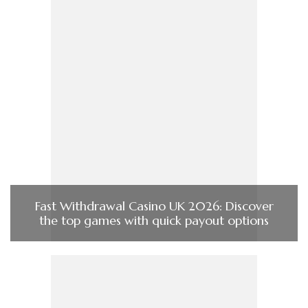
Fast Withdrawal Casino UK 2026: Discover
the top games with quick payout options