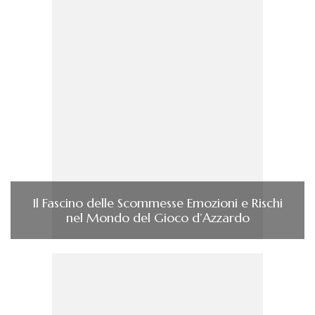
Il Fascino delle Scommesse Emozioni e Rischi
nel Mondo del Gioco d’Azzardo