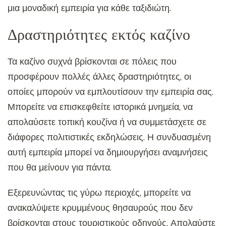
μια μοναδική εμπειρία για κάθε ταξιδιώτη.
Δραστηριότητες εκτός καζίνο
Τα καζίνο συχνά βρίσκονται σε πόλεις που
προσφέρουν πολλές άλλες δραστηριότητες, οι
οποίες μπορούν να εμπλουτίσουν την εμπειρία σας.
Μπορείτε να επισκεφθείτε ιστορικά μνημεία, να
απολαύσετε τοπική κουζίνα ή να συμμετάσχετε σε
διάφορες πολιτιστικές εκδηλώσεις. Η συνδυασμένη
αυτή εμπειρία μπορεί να δημιουργήσει αναμνήσεις
που θα μείνουν για πάντα.
Εξερευνώντας τις γύρω περιοχές, μπορείτε να
ανακαλύψετε κρυμμένους θησαυρούς που δεν
βρίσκονται στους τουριστικούς οδηγούς. Απολαύστε