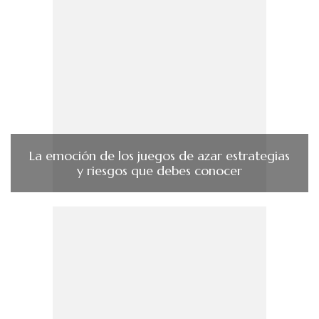
La emoción de los juegos de azar estrategias
y riesgos que debes conocer