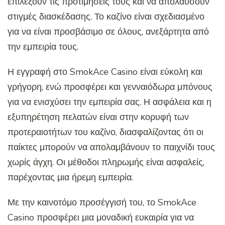
επιλέξουν τις προτιμήσεις τους και να απολαύσουν
στιγμές διασκέδασης. Το καζίνο είναι σχεδιασμένο
για να είναι προσβάσιμο σε όλους, ανεξάρτητα από
την εμπειρία τους.
Η εγγραφή στο SmokAce Casino είναι εύκολη και
γρήγορη, ενώ προσφέρει και γενναιόδωρα μπόνους
για να ενισχύσει την εμπειρία σας. Η ασφάλεια και η
εξυπηρέτηση πελατών είναι στην κορυφή των
προτεραιοτήτων του καζίνο, διασφαλίζοντας ότι οι
παίκτες μπορούν να απολαμβάνουν το παιχνίδι τους
χωρίς άγχη. Οι μέθοδοι πληρωμής είναι ασφαλείς,
παρέχοντας μια ήρεμη εμπειρία.
Με την καινοτόμο προσέγγισή του, το SmokAce
Casino προσφέρει μια μοναδική ευκαιρία για να