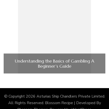
Understanding the Basics of Gambling A
Beginner’s Guide
© Copyright 2026
Asturias Ship Chandlers Private Limited
.
All Rights Reserved.
Blossom Recipe | Developed By