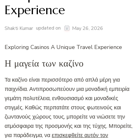
Experience
updated on
Shakti Kumar
May 26, 2026
Exploring Casinos A Unique Travel Experience
Η μαγεία των καζίνο
Τα καζίνο είναι περισσότερο από απλά μέρη για
παιχνίδια. Αντιπροσωπεύουν μια μοναδική εμπειρία
γεμάτη πολυτέλεια, ενθουσιασμό και μοναδικές
στιγμές. Καθώς περπατάτε στους φωτεινούς και
ζωντανούς χώρους τους, μπορείτε να νιώσετε την
ατμόσφαιρα της προσμονής και της τύχης. Μπορείτε,
για παράδειγμα, να
επισκεφθείτε αυτόν τον