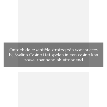
Ontdek de essentiële strategieën voor succes
bij Malina Casino Het spelen in een casino kan
zowel spannend als uitdagend