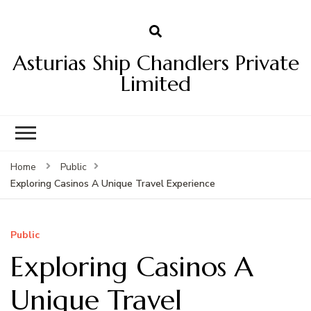
Asturias Ship Chandlers Private
Limited
Home
Public
Exploring Casinos A Unique Travel Experience
Public
Exploring Casinos A
Unique Travel