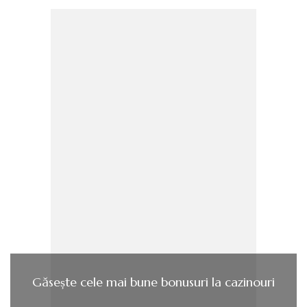
Găsește cele mai bune bonusuri la cazinouri