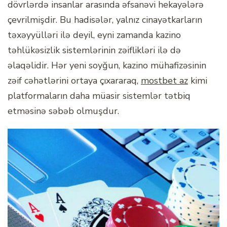
dövrlərdə insanlar arasında əfsanəvi hekayələrə
çevrilmişdir. Bu hadisələr, yalnız cinayətkarların
təxəyyülləri ilə deyil, eyni zamanda kazino
təhlükəsizlik sistemlərinin zəiflikləri ilə də
əlaqəlidir. Hər yeni soyğun, kazino mühafizəsinin
zəif cəhətlərini ortaya çıxararaq,
mostbet az
kimi
platformaların daha müasir sistemlər tətbiq
etməsinə səbəb olmuşdur.