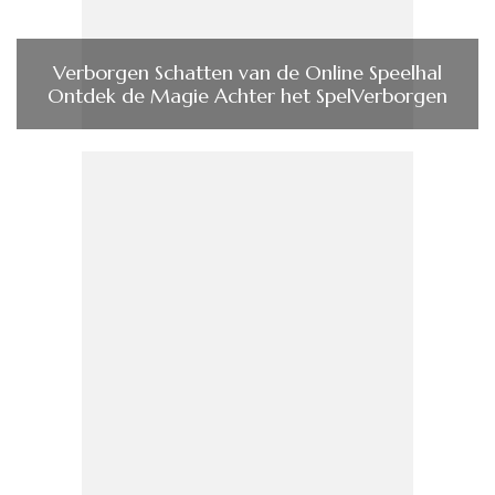
Verborgen Schatten van de Online Speelhal
Ontdek de Magie Achter het SpelVerborgen