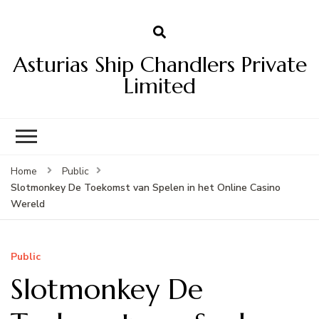
Asturias Ship Chandlers Private
Limited
Home
Public
Slotmonkey De Toekomst van Spelen in het Online Casino
Wereld
Public
Slotmonkey De