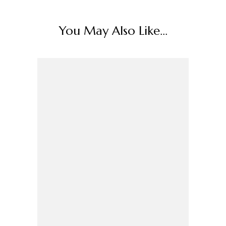
You May Also Like...