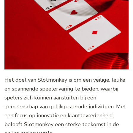
Het doel van Slotmonkey is om een veilige, leuke
en spannende speelervaring te bieden, waarbij
spelers zich kunnen aansluiten bij een
gemeenschap van gelijkgestemde individuen. Met
een focus op innovatie en klanttevredenheid,
belooft Slotmonkey een sterke toekomst in de