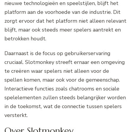
nieuwe technologieën en speelstijlen, blijft het
platform aan de voorhoede van de industrie. Dit
zorgt ervoor dat het platform niet alleen relevant
blijft, maar ook steeds meer spelers aantrekt en
betrokken houdt.
Daarnaast is de focus op gebruikerservaring
cruciaal. Slotmonkey streeft ernaar een omgeving
te creëren waar spelers niet alleen voor de
spellen komen, maar ook voor de gemeenschap.
Interactieve functies zoals chatrooms en sociale
spelelementen zullen steeds belangrijker worden
in de toekomst, wat de connectie tussen spelers
versterkt.
Over Slotmonkey