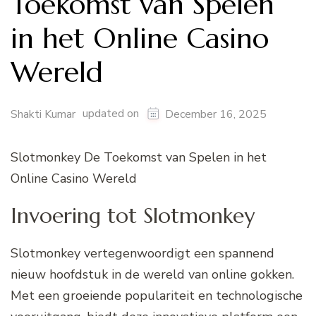
Toekomst van Spelen
in het Online Casino
Wereld
updated on
Shakti Kumar
December 16, 2025
Slotmonkey De Toekomst van Spelen in het
Online Casino Wereld
Invoering tot Slotmonkey
Slotmonkey vertegenwoordigt een spannend
nieuw hoofdstuk in de wereld van online gokken.
Met een groeiende populariteit en technologische