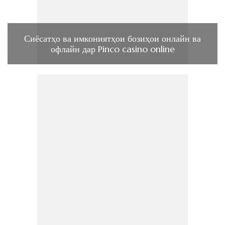
Сиёсатҳо ва имкониятҳои бозиҳои онлайн ва
офлайн дар Pinco casino online