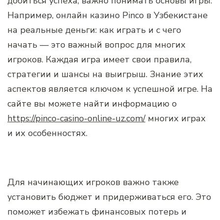
добиться успеха, важно понимать основы игры.
Например, онлайн казино Pinco в Узбекистане
на реальные деньги: как играть и с чего
начать — это важный вопрос для многих
игроков. Каждая игра имеет свои правила,
стратегии и шансы на выигрыш. Знание этих
аспектов является ключом к успешной игре. На
сайте вы можете найти информацию о
https://pinco-casino-online-uz.com/
многих играх
и их особенностях.
Для начинающих игроков важно также
установить бюджет и придерживаться его. Это
поможет избежать финансовых потерь и