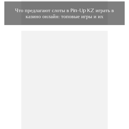
Что предлагают слоты в Pin-Up KZ играть в
казино онлайн: топовые игры и их