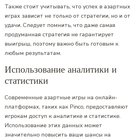
Также стоит учитывать, что успех в азартных
играх зависит не только от стратегии, но и от
удачи. Следует помнить, что даже самая
продуманная стратегия не гарантирует
выигрыш, поэтому важно быть готовым к
любым результатам.
Использование аналитики и
статистики
Современные азартные игры на онлайн-
платформах, таких как Pinco, предоставляют
игрокам доступ к аналитике и статистике.
Использование этих данных может
значительно повысить ваши шансы на