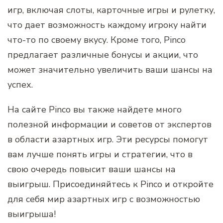
игр, включая слоты, карточные игры и рулетку,
что дает возможность каждому игроку найти
что-то по своему вкусу. Кроме того, Pinco
предлагает различные бонусы и акции, что
может значительно увеличить ваши шансы на
успех.
На сайте Pinco вы также найдете много
полезной информации и советов от экспертов
в области азартных игр. Эти ресурсы помогут
вам лучше понять игры и стратегии, что в
свою очередь повысит ваши шансы на
выигрыш. Присоединяйтесь к Pinco и откройте
для себя мир азартных игр с возможностью
выигрыша!