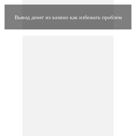
Вывод денег из казино как избежать проблем