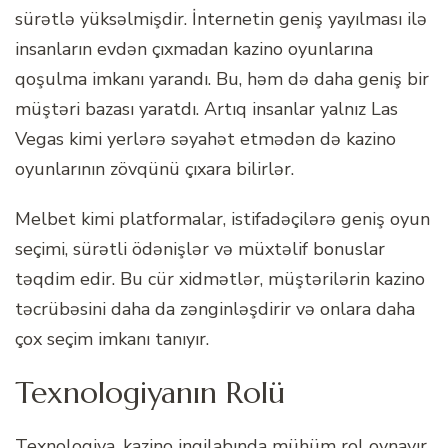
sürətlə yüksəlmişdir. İnternetin geniş yayılması ilə
insanların evdən çıxmadan kazino oyunlarına
qoşulma imkanı yarandı. Bu, həm də daha geniş bir
müştəri bazası yaratdı. Artıq insanlar yalnız Las
Vegas kimi yerlərə səyahət etmədən də kazino
oyunlarının zövqünü çıxara bilirlər.
Melbet kimi platformalar, istifadəçilərə geniş oyun
seçimi, sürətli ödənişlər və müxtəlif bonuslar
təqdim edir. Bu cür xidmətlər, müştərilərin kazino
təcrübəsini daha da zənginləşdirir və onlara daha
çox seçim imkanı tanıyır.
Texnologiyanın Rolü
Texnologiya, kazino inqilabında mühüm rol oynayır.