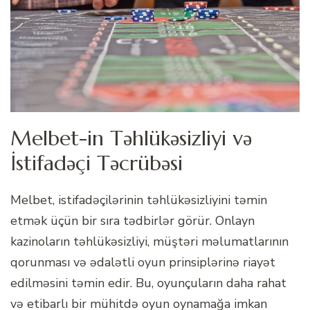
Melbet-in Təhlükəsizliyi və
İstifadəçi Təcrübəsi
Melbet, istifadəçilərinin təhlükəsizliyini təmin
etmək üçün bir sıra tədbirlər görür. Onlayn
kazinoların təhlükəsizliyi, müştəri məlumatlarının
qorunması və ədalətli oyun prinsiplərinə riayət
edilməsini təmin edir. Bu, oyunçuların daha rahat
və etibarlı bir mühitdə oyun oynamağa imkan