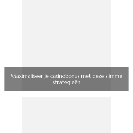
Maximaliseer je casinobonus met deze slimme
strategieën