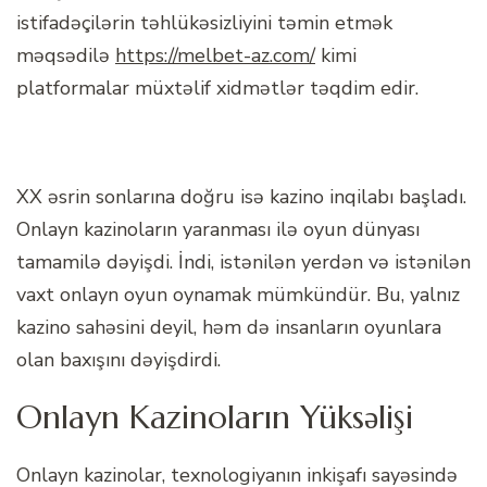
istifadəçilərin təhlükəsizliyini təmin etmək
məqsədilə
https://melbet-az.com/
kimi
platformalar müxtəlif xidmətlər təqdim edir.
XX əsrin sonlarına doğru isə kazino inqilabı başladı.
Onlayn kazinoların yaranması ilə oyun dünyası
tamamilə dəyişdi. İndi, istənilən yerdən və istənilən
vaxt onlayn oyun oynamak mümkündür. Bu, yalnız
kazino sahəsini deyil, həm də insanların oyunlara
olan baxışını dəyişdirdi.
Onlayn Kazinoların Yüksəlişi
Onlayn kazinolar, texnologiyanın inkişafı sayəsində