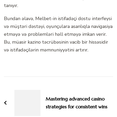
tanıyır.
Bundan əlavə, Melbet-in istifadəçi dostu interfeysi
və müştəri dəstəyi, oyunçulara asanlıqla navigasiya
etməyə və problemləri həll etməyə imkan verir.
Bu, müasir kazino təcrübəsinin vacib bir hissəsidir
və istifadəçilərin məmnuniyyətini artırır.
Post
Navigation
Mastering advanced casino
strategies for consistent wins