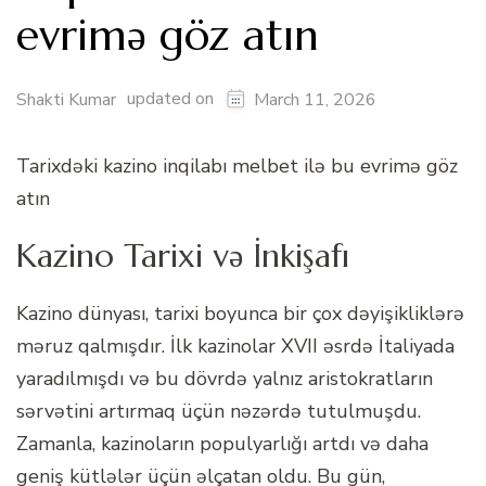
evrimə göz atın
updated on
Shakti Kumar
March 11, 2026
Tarixdəki kazino inqilabı melbet ilə bu evrimə göz
atın
Kazino Tarixi və İnkişafı
Kazino dünyası, tarixi boyunca bir çox dəyişikliklərə
məruz qalmışdır. İlk kazinolar XVII əsrdə İtaliyada
yaradılmışdı və bu dövrdə yalnız aristokratların
sərvətini artırmaq üçün nəzərdə tutulmuşdu.
Zamanla, kazinoların populyarlığı artdı və daha
geniş kütlələr üçün əlçatan oldu. Bu gün,