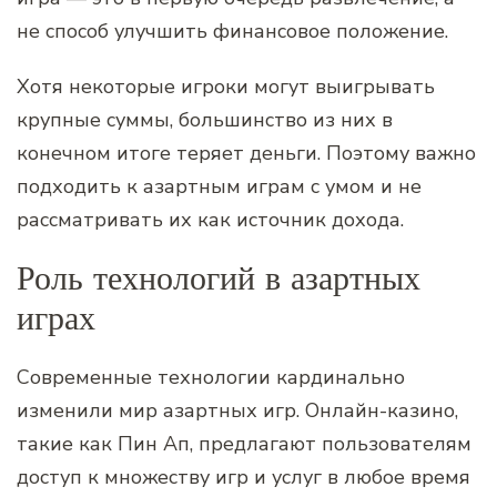
не способ улучшить финансовое положение.
Хотя некоторые игроки могут выигрывать
крупные суммы, большинство из них в
конечном итоге теряет деньги. Поэтому важно
подходить к азартным играм с умом и не
рассматривать их как источник дохода.
Роль технологий в азартных
играх
Современные технологии кардинально
изменили мир азартных игр. Онлайн-казино,
такие как Пин Ап, предлагают пользователям
доступ к множеству игр и услуг в любое время