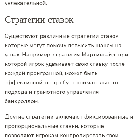
увлекательной.
Стратегии ставок
Существуют различные стратегии ставок,
которые могут помочь повысить шансы на
успех. Например, стратегия Мартингейл, при
которой игрок удваивает свою ставку после
каждой проигранной, может быть
эффективной, но требует внимательного
подхода и грамотного управления
банкроллом.
Другие стратегии включают фиксированные и
пропорциональные ставки, которые
позволяют игрокам контролировать свои