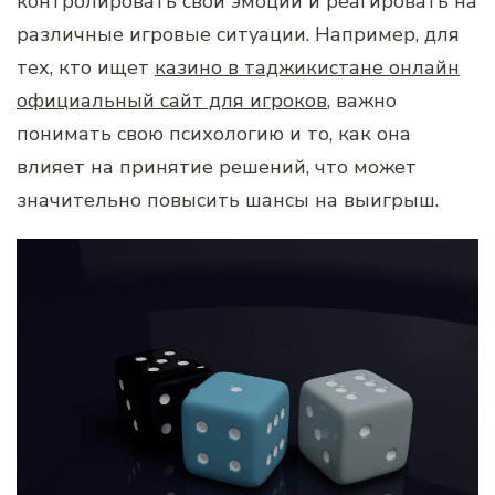
контролировать свои эмоции и реагировать на
различные игровые ситуации. Например, для
тех, кто ищет
казино в таджикистане онлайн
официальный сайт для игроков
, важно
понимать свою психологию и то, как она
влияет на принятие решений, что может
значительно повысить шансы на выигрыш.