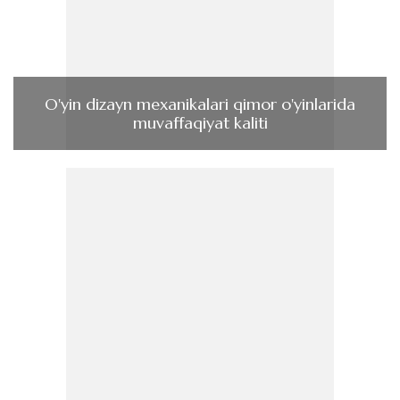
O'yin dizayn mexanikalari qimor o'yinlarida
muvaffaqiyat kaliti