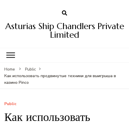
Asturias Ship Chandlers Private
Limited
Home
Public
Как использовать продвинутые техники для выигрыша в
казино Pinco
Public
Как использовать