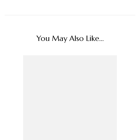
You May Also Like...