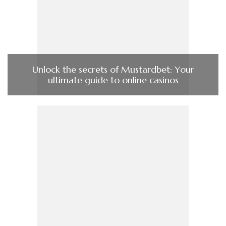
Unlock the secrets of Mustardbet: Your
ultimate guide to online casinos