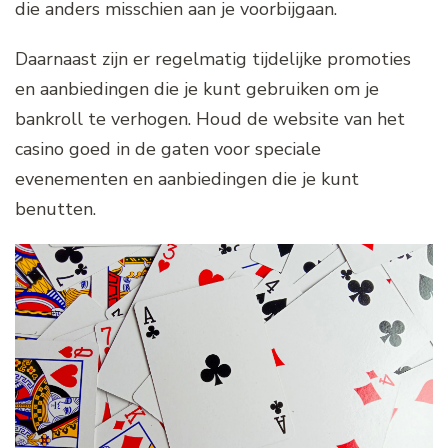
die anders misschien aan je voorbijgaan.
Daarnaast zijn er regelmatig tijdelijke promoties
en aanbiedingen die je kunt gebruiken om je
bankroll te verhogen. Houd de website van het
casino goed in de gaten voor speciale
evenementen en aanbiedingen die je kunt
benutten.