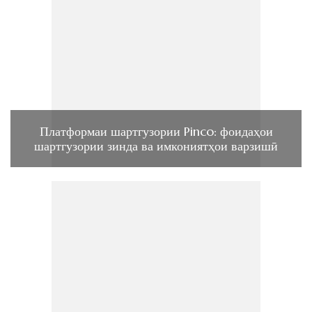
Платформаи шартгузории Pinco: фоидаҳои
шартгузории зинда ва имкониятҳои варзишӣ