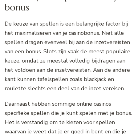
bonus
De keuze van spellen is een belangrijke factor bij
het maximaliseren van je casinobonus. Niet alle
spellen dragen evenveel bij aan de inzetvereisten
van een bonus. Slots zijn vaak de meest populaire
keuze, omdat ze meestal volledig bijdragen aan
het voldoen aan de inzetvereisten. Aan de andere
kant kunnen tafelspellen zoals blackjack en
roulette slechts een deel van de inzet vereisen.
Daarnaast hebben sommige online casinos
specifieke spellen die je kunt spelen met je bonus.
Het is verstandig om te kiezen voor spellen
waarvan je weet dat je er goed in bent en die je