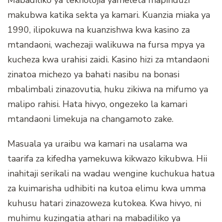
Mabadiliko ya teknolojia yameleta mapinduzi
makubwa katika sekta ya kamari. Kuanzia miaka ya
1990, ilipokuwa na kuanzishwa kwa kasino za
mtandaoni, wachezaji walikuwa na fursa mpya ya
kucheza kwa urahisi zaidi. Kasino hizi za mtandaoni
zinatoa michezo ya bahati nasibu na bonasi
mbalimbali zinazovutia, huku zikiwa na mifumo ya
malipo rahisi. Hata hivyo, ongezeko la kamari
mtandaoni limekuja na changamoto zake.
Masuala ya uraibu wa kamari na usalama wa
taarifa za kifedha yamekuwa kikwazo kikubwa. Hii
inahitaji serikali na wadau wengine kuchukua hatua
za kuimarisha udhibiti na kutoa elimu kwa umma
kuhusu hatari zinazoweza kutokea. Kwa hivyo, ni
muhimu kuzingatia athari na mabadiliko ya