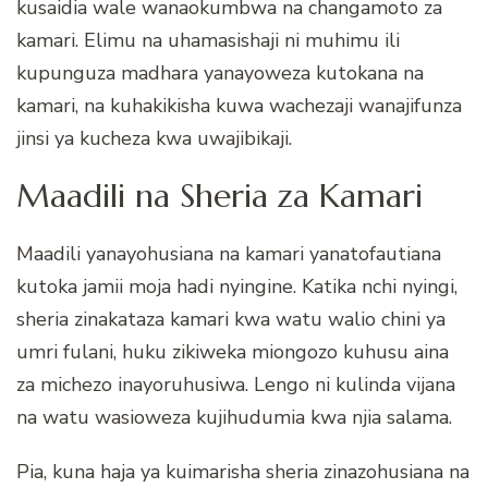
kusaidia wale wanaokumbwa na changamoto za
kamari. Elimu na uhamasishaji ni muhimu ili
kupunguza madhara yanayoweza kutokana na
kamari, na kuhakikisha kuwa wachezaji wanajifunza
jinsi ya kucheza kwa uwajibikaji.
Maadili na Sheria za Kamari
Maadili yanayohusiana na kamari yanatofautiana
kutoka jamii moja hadi nyingine. Katika nchi nyingi,
sheria zinakataza kamari kwa watu walio chini ya
umri fulani, huku zikiweka miongozo kuhusu aina
za michezo inayoruhusiwa. Lengo ni kulinda vijana
na watu wasioweza kujihudumia kwa njia salama.
Pia, kuna haja ya kuimarisha sheria zinazohusiana na