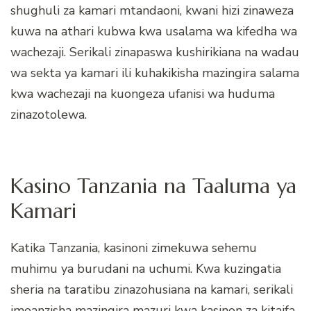
shughuli za kamari mtandaoni, kwani hizi zinaweza
kuwa na athari kubwa kwa usalama wa kifedha wa
wachezaji. Serikali zinapaswa kushirikiana na wadau
wa sekta ya kamari ili kuhakikisha mazingira salama
kwa wachezaji na kuongeza ufanisi wa huduma
zinazotolewa.
Kasino Tanzania na Taaluma ya
Kamari
Katika Tanzania, kasinoni zimekuwa sehemu
muhimu ya burudani na uchumi. Kwa kuzingatia
sheria na taratibu zinazohusiana na kamari, serikali
imeanzisha mazingira mazuri kwa kasinon za kitaifa