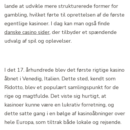
lande at udvikle mere strukturerede former for
gambling, hvilket førte til oprettelsen af de første
egentlige kasinoer. I dag kan man også finde
danske casino sider
, der tilbyder et spændende
udvalg af spil og oplevelser.
I det 17. århundrede blev det første rigtige kasino
åbnet i Venedig, Italien. Dette sted, kendt som
Ridotto, blev et populært samlingspunkt for de
rige og magtfulde. Det viste sig hurtigt, at
kasinoer kunne være en lukrativ forretning, og
dette satte gang i en bølge af kasinoåbninger over
hele Europa, som tiltrak både lokale og rejsende.