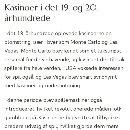
Kasinoer i det 19. og 20.
århundrede
I det 19. århundrede oplevede kasinoerne en
blomstring, især i byer som Monte Carlo og Las
Vegas. Monte Carlo blev kendt som et luksuriøst
rejsemål for de velhavende, og kasinoet der tiltrak
spillere fra hele verden. I USA voksede interessen
for spil også, og Las Vegas blev snart synonymt
med kasinoer og underholdning.
I denne periode blev spillemaskiner også
introduceret, hvilket revolutionerede måden folk
gamblede på. Kasinoerne begyndte at tilbyde et
bredere udvalg af spil, hvilket gjorde dem mere