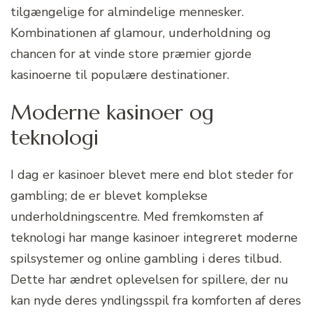
tilgængelige for almindelige mennesker.
Kombinationen af glamour, underholdning og
chancen for at vinde store præmier gjorde
kasinoerne til populære destinationer.
Moderne kasinoer og
teknologi
I dag er kasinoer blevet mere end blot steder for
gambling; de er blevet komplekse
underholdningscentre. Med fremkomsten af
teknologi har mange kasinoer integreret moderne
spilsystemer og online gambling i deres tilbud.
Dette har ændret oplevelsen for spillere, der nu
kan nyde deres yndlingsspil fra komforten af deres