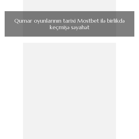
Qumar oyunlarının tarixi Mostbet ilə birlikdə
keçmişə səyahət