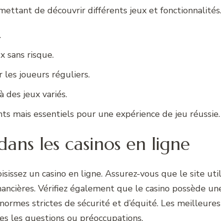
ettant de découvrir différents jeux et fonctionnalités
.
 sans risque.
 les joueurs réguliers.
 des jeux variés.
ts mais essentiels pour une expérience de jeu réussie.
dans les casinos en ligne
isissez un casino en ligne. Assurez-vous que le site u
nancières. Vérifiez également que le casino possède une
s normes strictes de sécurité et d’équité. Les meilleu
es les questions ou préoccupations.