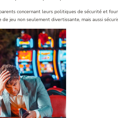
sparents concernant leurs politiques de sécurité et fo
 de jeu non seulement divertissante, mais aussi sécuri