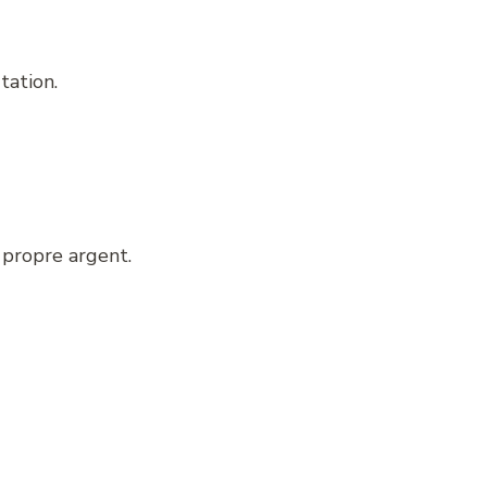
tation.
 propre argent.