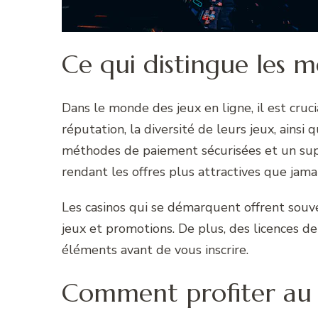
Ce qui distingue les m
Dans le monde des jeux en ligne, il est cruci
réputation, la diversité de leurs jeux, ainsi
méthodes de paiement sécurisées et un suppor
rendant les offres plus attractives que jamai
Les casinos qui se démarquent offrent souve
jeux et promotions. De plus, des licences de
éléments avant de vous inscrire.
Comment profiter au