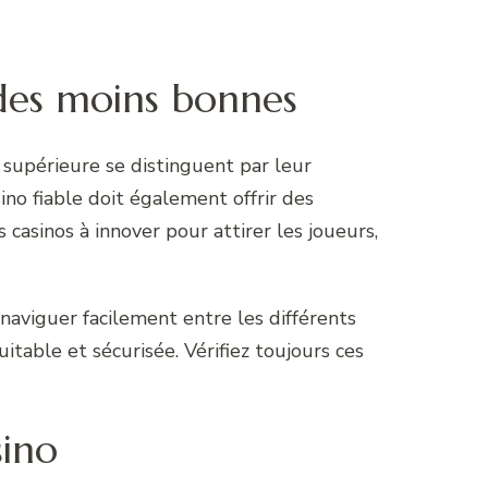
 des moins bonnes
té supérieure se distinguent par leur
sino fiable doit également offrir des
casinos à innover pour attirer les joueurs,
naviguer facilement entre les différents
table et sécurisée. Vérifiez toujours ces
ino