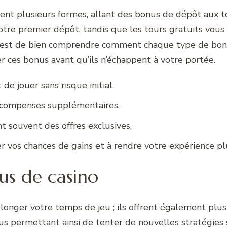
ent plusieurs formes, allant des bonus de dépôt aux t
tre premier dépôt, tandis que les tours gratuits vous
es est de bien comprendre comment chaque type de bonu
er ces bonus avant qu’ils n’échappent à votre portée.
e jouer sans risque initial.
récompenses supplémentaires.
 souvent des offres exclusives.
er vos chances de gains et à rendre votre expérience pl
us de casino
longer votre temps de jeu ; ils offrent également plusie
s permettant ainsi de tenter de nouvelles stratégies sa