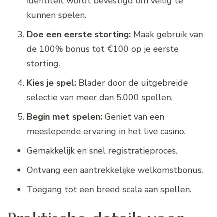
identiteit wordt bevestigd om veilig te
kunnen spelen.
Doe een eerste storting:
Maak gebruik van
de 100% bonus tot €100 op je eerste
storting.
Kies je spel:
Blader door de uitgebreide
selectie van meer dan 5.000 spellen.
Begin met spelen:
Geniet van een
meeslepende ervaring in het live casino.
Gemakkelijk en snel registratieproces.
Ontvang een aantrekkelijke welkomstbonus.
Toegang tot een breed scala aan spellen.