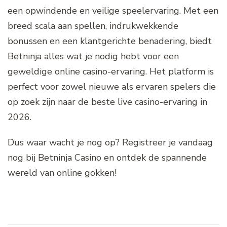
een opwindende en veilige speelervaring. Met een
breed scala aan spellen, indrukwekkende
bonussen en een klantgerichte benadering, biedt
Betninja alles wat je nodig hebt voor een
geweldige online casino-ervaring. Het platform is
perfect voor zowel nieuwe als ervaren spelers die
op zoek zijn naar de beste live casino-ervaring in
2026.
Dus waar wacht je nog op? Registreer je vandaag
nog bij Betninja Casino en ontdek de spannende
wereld van online gokken!