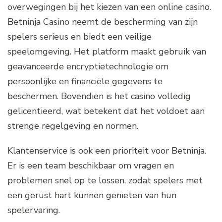
overwegingen bij het kiezen van een online casino.
Betninja Casino neemt de bescherming van zijn
spelers serieus en biedt een veilige
speelomgeving. Het platform maakt gebruik van
geavanceerde encryptietechnologie om
persoonlijke en financiële gegevens te
beschermen. Bovendien is het casino volledig
gelicentieerd, wat betekent dat het voldoet aan
strenge regelgeving en normen.
Klantenservice is ook een prioriteit voor Betninja.
Er is een team beschikbaar om vragen en
problemen snel op te lossen, zodat spelers met
een gerust hart kunnen genieten van hun
spelervaring.