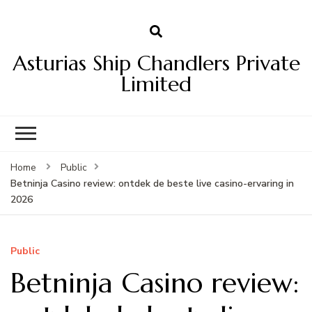
Asturias Ship Chandlers Private
Limited
Home
Public
Betninja Casino review: ontdek de beste live casino-ervaring in
2026
Public
Betninja Casino review: