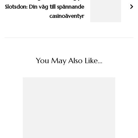
Slotsdon: Din väg till spännande
casinoäventyr
You May Also Like...