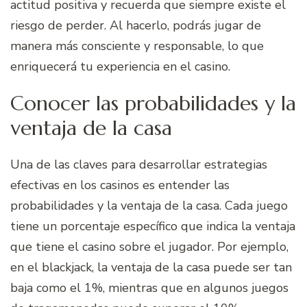
actitud positiva y recuerda que siempre existe el
riesgo de perder. Al hacerlo, podrás jugar de
manera más consciente y responsable, lo que
enriquecerá tu experiencia en el casino.
Conocer las probabilidades y la
ventaja de la casa
Una de las claves para desarrollar estrategias
efectivas en los casinos es entender las
probabilidades y la ventaja de la casa. Cada juego
tiene un porcentaje específico que indica la ventaja
que tiene el casino sobre el jugador. Por ejemplo,
en el blackjack, la ventaja de la casa puede ser tan
baja como el 1%, mientras que en algunos juegos