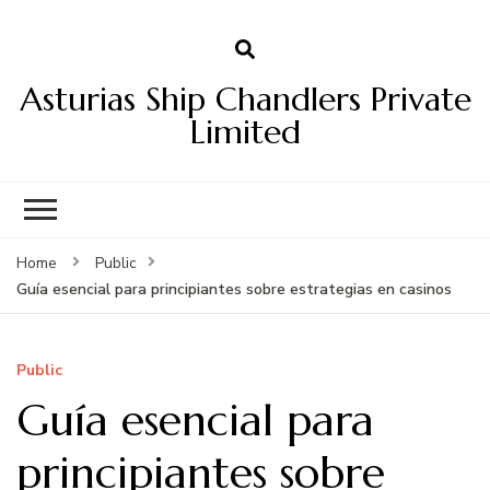
Asturias Ship Chandlers Private
Limited
Home
Public
Guía esencial para principiantes sobre estrategias en casinos
Public
Guía esencial para
principiantes sobre