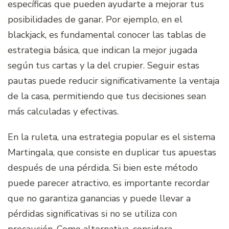
específicas que pueden ayudarte a mejorar tus
posibilidades de ganar. Por ejemplo, en el
blackjack, es fundamental conocer las tablas de
estrategia básica, que indican la mejor jugada
según tus cartas y la del crupier. Seguir estas
pautas puede reducir significativamente la ventaja
de la casa, permitiendo que tus decisiones sean
más calculadas y efectivas.
En la ruleta, una estrategia popular es el sistema
Martingala, que consiste en duplicar tus apuestas
después de una pérdida. Si bien este método
puede parecer atractivo, es importante recordar
que no garantiza ganancias y puede llevar a
pérdidas significativas si no se utiliza con
precaución. Como alternativa, considera