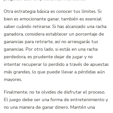
Otra estrategia básica es conocer tus límites. Si
bien es emocionante ganar, también es esencial
saber cuándo retirarse. Si has alcanzado una racha
ganadora, considera establecer un porcentaje de
ganancias para retirarte, así no arriesgarás tus
ganancias. Por otro lado, si estás en una racha
perdedora, es prudente dejar de jugar y no
intentar recuperar lo perdido a través de apuestas
más grandes, lo que puede llevar a pérdidas aún
mayores.
Finalmente, no te olvides de disfrutar el proceso.
El juego debe ser una forma de entretenimiento y
no una manera de ganar dinero. Mantén una