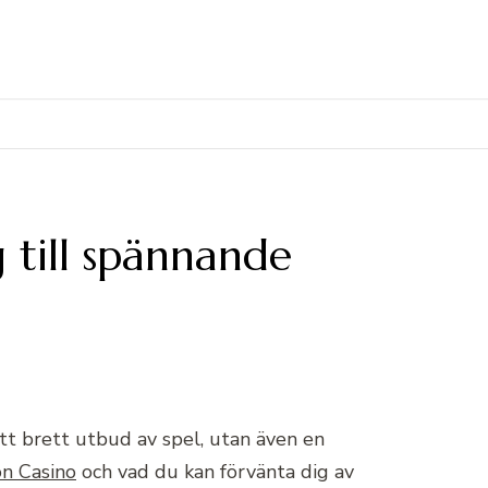
g till spännande
ett brett utbud av spel, utan även en
n Casino
och vad du kan förvänta dig av