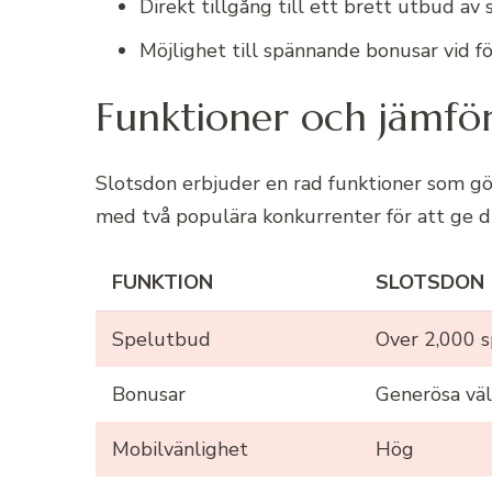
Direkt tillgång till ett brett utbud av 
Möjlighet till spännande bonusar vid fö
Funktioner och jämför
Slotsdon erbjuder en rad funktioner som gö
med två populära konkurrenter för att ge di
FUNKTION
SLOTSDON
Spelutbud
Over 2,000 s
Bonusar
Generösa vä
Mobilvänlighet
Hög