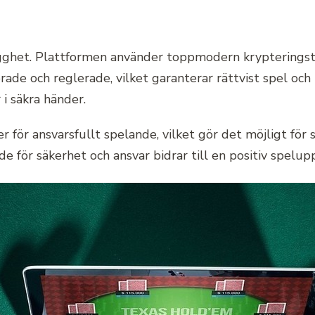
ygghet. Plattformen använder toppmodern krypteringst
erade och reglerade, vilket garanterar rättvist spel oc
 i säkra händer.
för ansvarsfullt spelande, vilket gör det möjligt för s
 för säkerhet och ansvar bidrar till en positiv spelupp