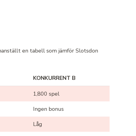
anställt en tabell som jämför Slotsdon
KONKURRENT B
1,800 spel
Ingen bonus
Låg