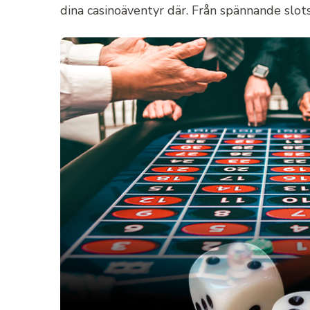
dina casinoäventyr där. Från spännande slots 