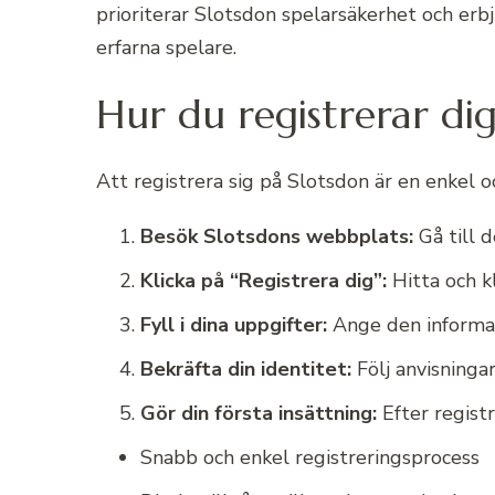
prioriterar Slotsdon spelarsäkerhet och erbj
erfarna spelare.
Hur du registrerar di
Att registrera sig på Slotsdon är en enkel o
Besök Slotsdons webbplats:
Gå till d
Klicka på “Registrera dig”:
Hitta och kl
Fyll i dina uppgifter:
Ange den informat
Bekräfta din identitet:
Följ anvisningar
Gör din första insättning:
Efter registr
Snabb och enkel registreringsprocess