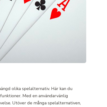
ängd olika spelalternativ. Här kan du
sfunktioner. Med en användarvänlig
velse. Utöver de många spelalternativen,