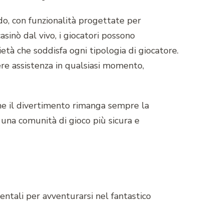
o, con funzionalità progettate per
casinò dal vivo, i giocatori possono
ietà che soddisfa ogni tipologia di giocatore.
ere assistenza in qualsiasi momento,
che il divertimento rimanga sempre la
 una comunità di gioco più sicura e
entali per avventurarsi nel fantastico