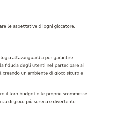
re le aspettative di ogni giocatore.
ologia all’avanguardia per garantire
la fiducia degli utenti nel partecipare ai
li, creando un ambiente di gioco sicuro e
tire il loro budget e le proprie scommesse.
za di gioco più serena e divertente.