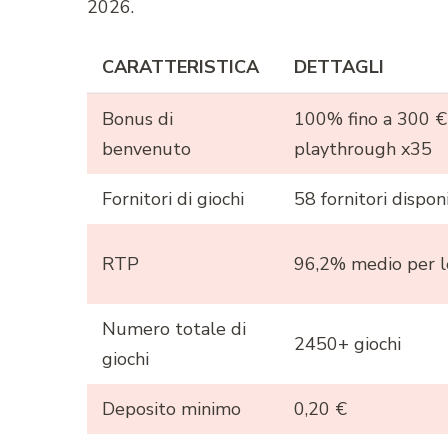
2026.
CARATTERISTICA
DETTAGLI
Bonus di
100% fino a 300 € 
benvenuto
playthrough x35
Fornitori di giochi
58 fornitori disponi
RTP
96,2% medio per l
Numero totale di
2450+ giochi
giochi
Deposito minimo
0,20 €