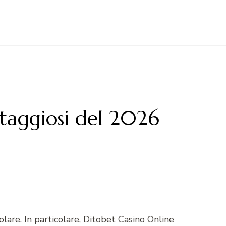
ntaggiosi del 2026
olare. In particolare, Ditobet Casino Online