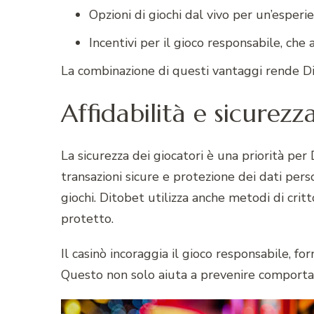
Opzioni di giochi dal vivo per un’esperie
Incentivi per il gioco responsabile, che
La combinazione di questi vantaggi rende Dit
Affidabilità e sicurez
La sicurezza dei giocatori è una priorità per
transazioni sicure e protezione dei dati perso
giochi. Ditobet utilizza anche metodi di crit
protetto.
Il casinò incoraggia il gioco responsabile, f
Questo non solo aiuta a prevenire comportam