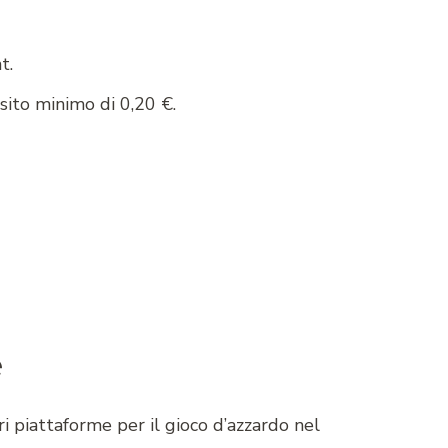
t.
sito minimo di 0,20 €.
e
i piattaforme per il gioco d’azzardo nel