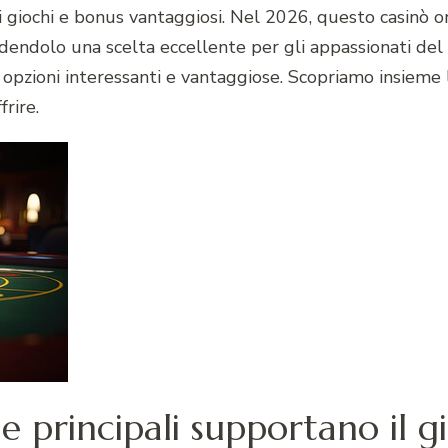
a di giochi e bonus vantaggiosi. Nel 2026, questo casinò
endendolo una scelta eccellente per gli appassionati de
 opzioni interessanti e vantaggiose. Scopriamo insieme le
rire.
e principali supportano il 