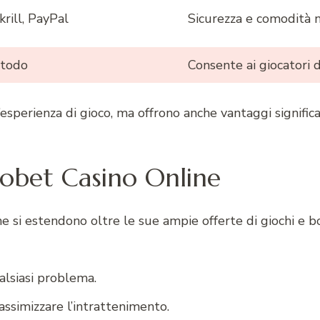
krill, PayPal
Sicurezza e comodità n
etodo
Consente ai giocatori d
esperienza di gioco, ma offrono anche vantaggi significa
tobet Casino Online
e si estendono oltre le sue ampie offerte di giochi e bon
alsiasi problema.
ssimizzare l’intrattenimento.