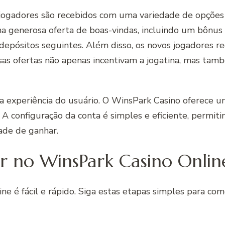
 jogadores são recebidos com uma variedade de opções
 uma generosa oferta de boas-vindas, incluindo um bôn
depósitos seguintes. Além disso, os novos jogadores r
Essas ofertas não apenas incentivam a jogatina, mas ta
a experiência do usuário. O WinsPark Casino oferece uma
 A configuração da conta é simples e eficiente, permi
dade de ganhar.
 no WinsPark Casino Onlin
ine é fácil e rápido. Siga estas etapas simples para co