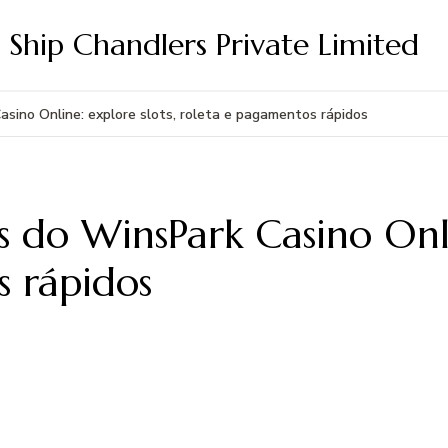
s Ship Chandlers Private Limited
asino Online: explore slots, roleta e pagamentos rápidos
 do WinsPark Casino Onli
 rápidos