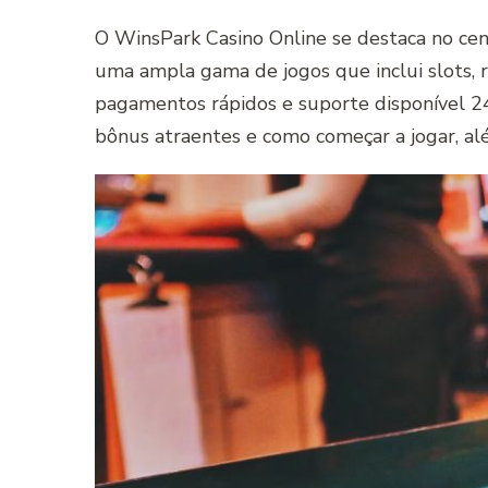
O WinsPark Casino Online se destaca no cená
uma ampla gama de jogos que inclui slots, 
pagamentos rápidos e suporte disponível 24 
bônus atraentes e como começar a jogar, a