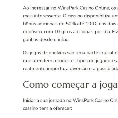
Ao ingressar no WinsPark Casino Online, os
mais interessante. O cassino disponibiliza
bônus adicionais de 50% até 100€ nos dois 
depósito, com 10 giros adicionais por dia. 
ganhos desde o início.
Os jogos disponíveis são uma parte crucial d
que atendem a todos os tipos de jogadores.
realmente importa: a diversão e a possibili
Como começar a jogar
Iniciar a sua jornada no WinsPark Casino Onl
cassino tem a oferecer: