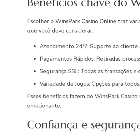
Benefícios chave do W
Escolher o WinsPark Casino Online traz vári
que você deve considerar:
Atendimento 24/7: Suporte ao cliente 
Pagamentos Rápidos: Retiradas process
Segurança SSL: Todas as transações e d
Variedade de Jogos: Opções para todos,
Esses benefícios fazem do WinsPark Casino 
emocionante.
Confiança e seguranç