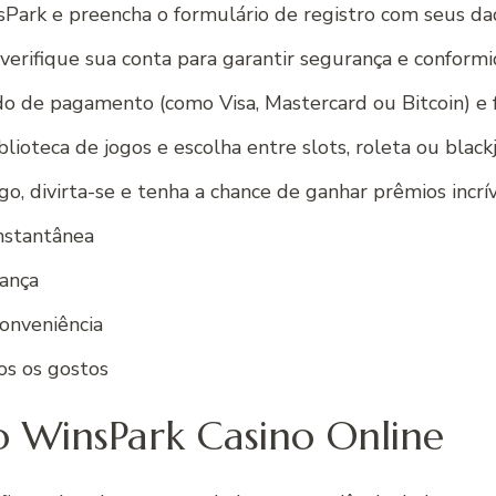
Park e preencha o formulário de registro com seus da
 verifique sua conta para garantir segurança e conformi
 de pagamento (como Visa, Mastercard ou Bitcoin) e f
ioteca de jogos e escolha entre slots, roleta ou blackj
o, divirta-se e tenha a chance de ganhar prêmios incrív
instantânea
rança
onveniência
os os gostos
o WinsPark Casino Online