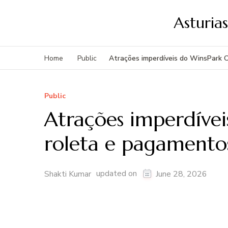
Asturia
Atrações imperdíveis do WinsPark C
Home
Public
Public
Atrações imperdíveis
roleta e pagamentos
updated on
Shakti Kumar
June 28, 2026