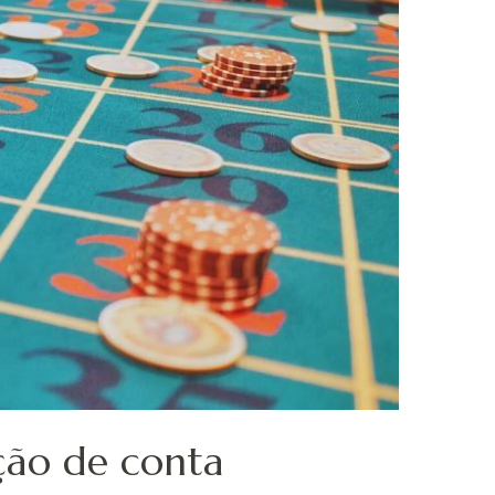
ação de conta