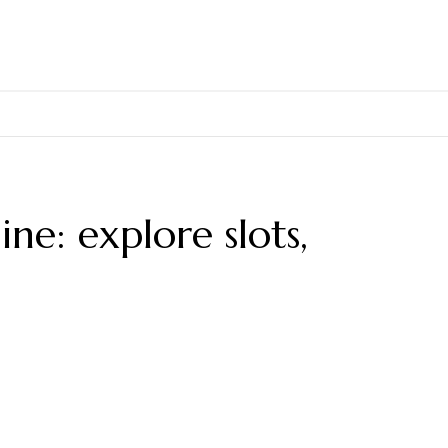
ne: explore slots,