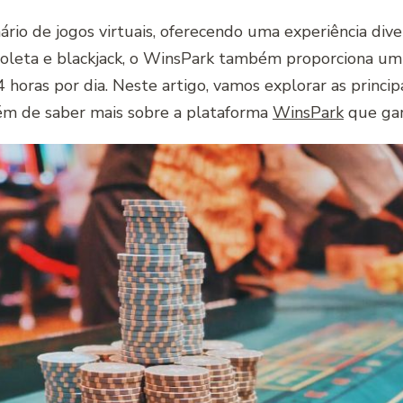
rio de jogos virtuais, oferecendo uma experiência dive
roleta e blackjack, o WinsPark também proporciona um
horas por dia. Neste artigo, vamos explorar as princip
lém de saber mais sobre a plataforma
WinsPark
que gar