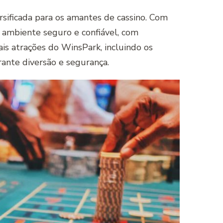
rsificada para os amantes de cassino. Com
 ambiente seguro e confiável, com
ais atrações do WinsPark, incluindo os
ante diversão e segurança.