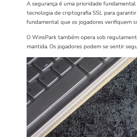
A segurança é uma prioridade fundamental p
tecnologia de criptografia SSL para garanti
fundamental que os jogadores verifiquem su
O WinsPark também opera sob regulamentaçõe
mantida. Os jogadores podem se sentir seg