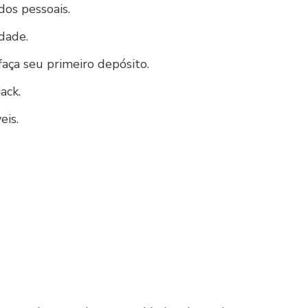
dos pessoais.
dade.
aça seu primeiro depósito.
ack.
eis.