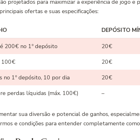
ão projetados para maximizar a experiência de jogo e 
incipais ofertas e suas especificações:
HO
DEPÓSITO MÍ
é 200€ no 1º depósito
20€
 100€
20€
s no 1º depósito, 10 por dia
20€
e perdas líquidas (máx. 100€)
–
entar sua diversão e potencial de ganhos, especialm
s termos e condições para entender completamente como