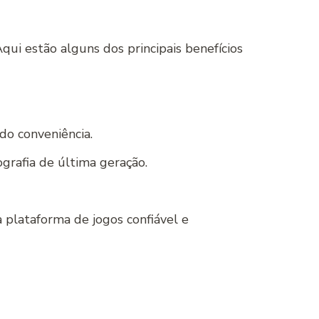
ui estão alguns dos principais benefícios
do conveniência.
grafia de última geração.
plataforma de jogos confiável e