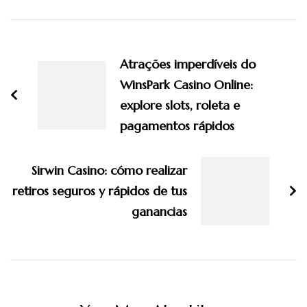
Post
Navigation
Atrações imperdíveis do
WinsPark Casino Online:
explore slots, roleta e
pagamentos rápidos
Sirwin Casino: cómo realizar
retiros seguros y rápidos de tus
ganancias