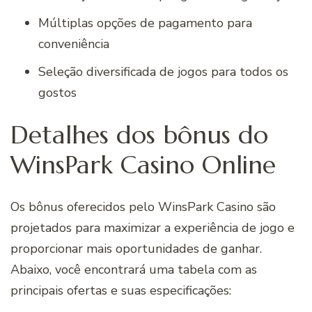
Múltiplas opções de pagamento para
conveniência
Seleção diversificada de jogos para todos os
gostos
Detalhes dos bônus do
WinsPark Casino Online
Os bônus oferecidos pelo WinsPark Casino são
projetados para maximizar a experiência de jogo e
proporcionar mais oportunidades de ganhar.
Abaixo, você encontrará uma tabela com as
principais ofertas e suas especificações: