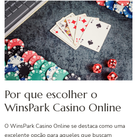
Por que escolher o
WinsPark Casino Online
O WinsPark Casino Online se destaca como uma
excelente opção para aqueles que buscam