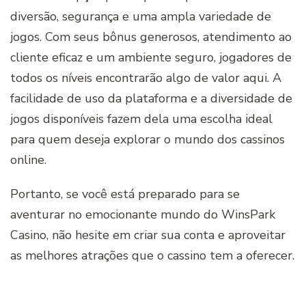
diversão, segurança e uma ampla variedade de
jogos. Com seus bônus generosos, atendimento ao
cliente eficaz e um ambiente seguro, jogadores de
todos os níveis encontrarão algo de valor aqui. A
facilidade de uso da plataforma e a diversidade de
jogos disponíveis fazem dela uma escolha ideal
para quem deseja explorar o mundo dos cassinos
online.
Portanto, se você está preparado para se
aventurar no emocionante mundo do WinsPark
Casino, não hesite em criar sua conta e aproveitar
as melhores atrações que o cassino tem a oferecer.