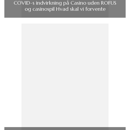
COVID-s indvirkning på Casino uden ROFUS
og casinospil Hvad skal vi forvente