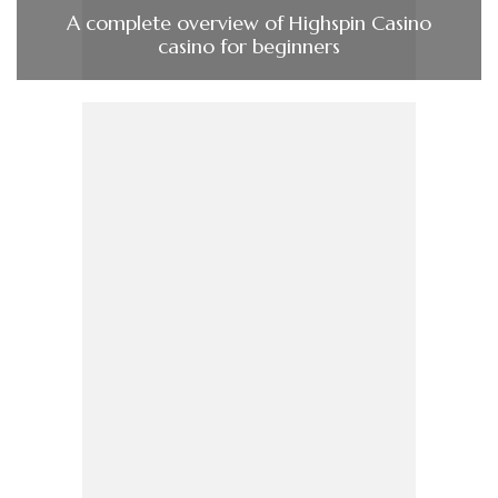
A complete overview of Highspin Casino
casino for beginners