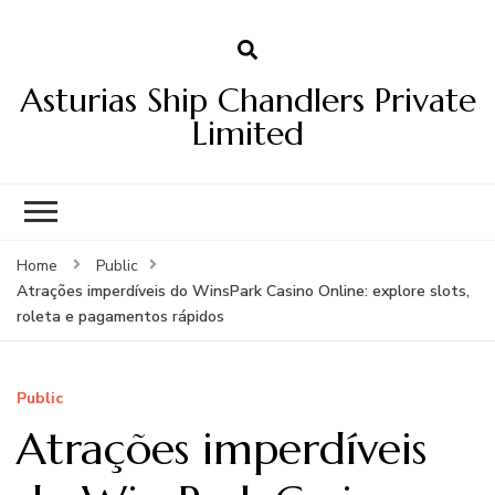
Asturias Ship Chandlers Private
Limited
Home
Public
Atrações imperdíveis do WinsPark Casino Online: explore slots,
roleta e pagamentos rápidos
Public
Atrações imperdíveis