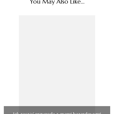
You May Also Like...
Jak zacząć przygodę z grami hazardowymi