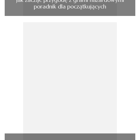
poradnik dla początkujących