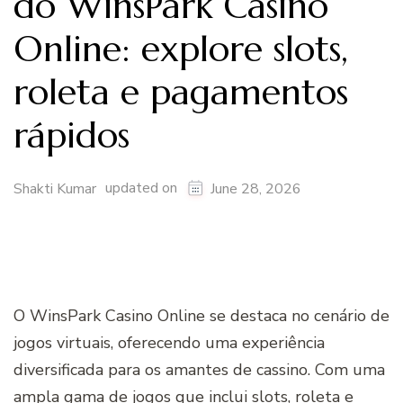
do WinsPark Casino
Online: explore slots,
roleta e pagamentos
rápidos
updated on
Shakti Kumar
June 28, 2026
O WinsPark Casino Online se destaca no cenário de
jogos virtuais, oferecendo uma experiência
diversificada para os amantes de cassino. Com uma
ampla gama de jogos que inclui slots, roleta e