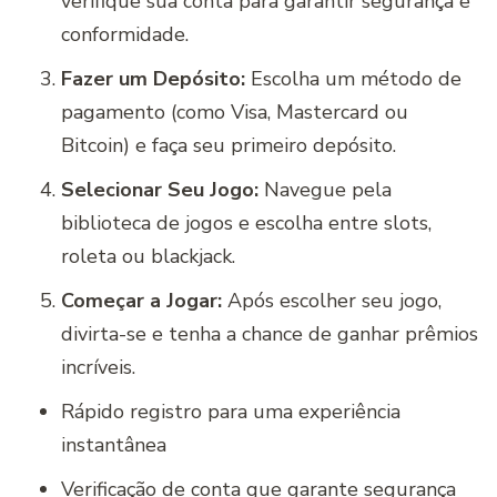
verifique sua conta para garantir segurança e
conformidade.
Fazer um Depósito:
Escolha um método de
pagamento (como Visa, Mastercard ou
Bitcoin) e faça seu primeiro depósito.
Selecionar Seu Jogo:
Navegue pela
biblioteca de jogos e escolha entre slots,
roleta ou blackjack.
Começar a Jogar:
Após escolher seu jogo,
divirta-se e tenha a chance de ganhar prêmios
incríveis.
Rápido registro para uma experiência
instantânea
Verificação de conta que garante segurança