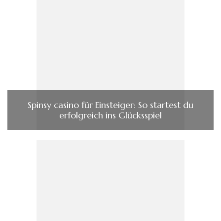
Spinsy casino für Einsteiger: So startest du
erfolgreich ins Glücksspiel