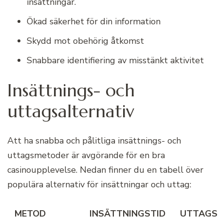
insättningar.
Ökad säkerhet för din information
Skydd mot obehörig åtkomst
Snabbare identifiering av misstänkt aktivitet
Insättnings- och
uttagsalternativ
Att ha snabba och pålitliga insättnings- och
uttagsmetoder är avgörande för en bra
casinoupplevelse. Nedan finner du en tabell över
populära alternativ för insättningar och uttag:
METOD
INSÄTTNINGSTID
UTTAGS