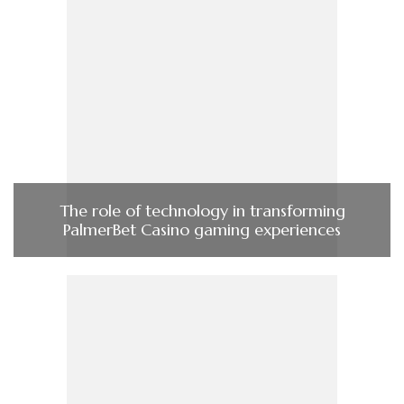
The role of technology in transforming
PalmerBet Casino gaming experiences