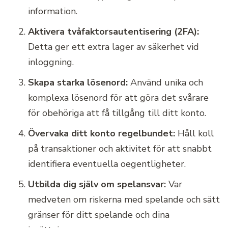
information.
Aktivera tvåfaktorsautentisering (2FA):
Detta ger ett extra lager av säkerhet vid
inloggning.
Skapa starka lösenord:
Använd unika och
komplexa lösenord för att göra det svårare
för obehöriga att få tillgång till ditt konto.
Övervaka ditt konto regelbundet:
Håll koll
på transaktioner och aktivitet för att snabbt
identifiera eventuella oegentligheter.
Utbilda dig själv om spelansvar:
Var
medveten om riskerna med spelande och sätt
gränser för ditt spelande och dina