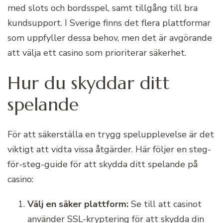
med slots och bordsspel, samt tillgång till bra
kundsupport. I Sverige finns det flera plattformar
som uppfyller dessa behov, men det är avgörande
att välja ett casino som prioriterar säkerhet.
Hur du skyddar ditt
spelande
För att säkerställa en trygg spelupplevelse är det
viktigt att vidta vissa åtgärder. Här följer en steg-
för-steg-guide för att skydda ditt spelande på
casino:
Välj en säker plattform:
Se till att casinot
använder SSL-kryptering för att skydda din