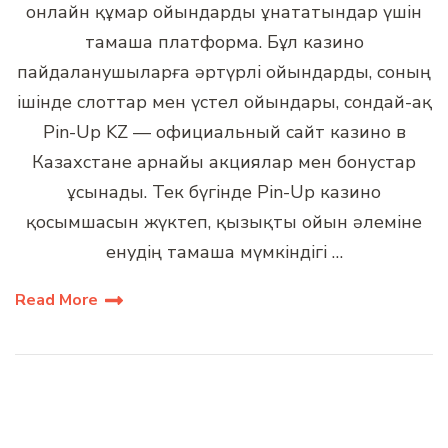
онлайн құмар ойындарды ұнататындар үшін
тамаша платформа. Бұл казино
пайдаланушыларға әртүрлі ойындарды, соның
ішінде слоттар мен үстел ойындары, сондай-ақ
Pin-Up KZ — официальный сайт казино в
Казахстане арнайы акциялар мен бонустар
ұсынады. Тек бүгінде Pin-Up казино
қосымшасын жүктеп, қызықты ойын әлеміне
енудің тамаша мүмкіндігі …
Read More