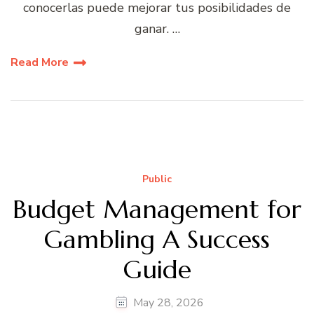
conocerlas puede mejorar tus posibilidades de
ganar. …
Read More
Public
Budget Management for
Gambling A Success
Guide
May 28, 2026