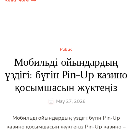
Read More
Public
Мобильді ойындардың
үздігі: бүгін Pin-Up казино
қосымшасын жүктеңіз
May 27, 2026
Мобильді ойындардың үздігі: бүгін Pin-Up
казино қосымшасын жүктеңіз Pin-Up казино –