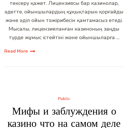
тексеру қажет. Лицензиясы бар казинолар,
әдетте, ойыншылардың құқықтарын қорғайды
және әділ ойын тәжірибесін қамтамасыз етеді.
Мысалы, лицензияланған казиноның заңды
түрде жұмыс істейтіні және ойыншыларға …
Read More
Public
Мифы и заблуждения о
казино что на самом деле