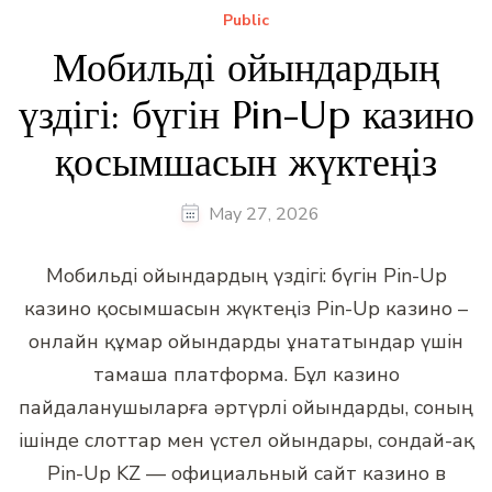
Public
Мобильді ойындардың
үздігі: бүгін Pin-Up казино
қосымшасын жүктеңіз
May 27, 2026
Мобильді ойындардың үздігі: бүгін Pin-Up
казино қосымшасын жүктеңіз Pin-Up казино –
онлайн құмар ойындарды ұнататындар үшін
тамаша платформа. Бұл казино
пайдаланушыларға әртүрлі ойындарды, соның
ішінде слоттар мен үстел ойындары, сондай-ақ
Pin-Up KZ — официальный сайт казино в