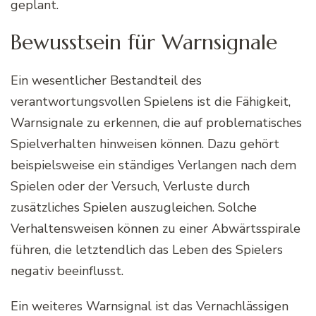
geplant.
Bewusstsein für Warnsignale
Ein wesentlicher Bestandteil des
verantwortungsvollen Spielens ist die Fähigkeit,
Warnsignale zu erkennen, die auf problematisches
Spielverhalten hinweisen können. Dazu gehört
beispielsweise ein ständiges Verlangen nach dem
Spielen oder der Versuch, Verluste durch
zusätzliches Spielen auszugleichen. Solche
Verhaltensweisen können zu einer Abwärtsspirale
führen, die letztendlich das Leben des Spielers
negativ beeinflusst.
Ein weiteres Warnsignal ist das Vernachlässigen