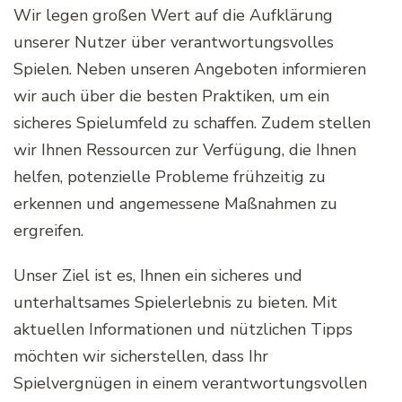
Wir legen großen Wert auf die Aufklärung
unserer Nutzer über verantwortungsvolles
Spielen. Neben unseren Angeboten informieren
wir auch über die besten Praktiken, um ein
sicheres Spielumfeld zu schaffen. Zudem stellen
wir Ihnen Ressourcen zur Verfügung, die Ihnen
helfen, potenzielle Probleme frühzeitig zu
erkennen und angemessene Maßnahmen zu
ergreifen.
Unser Ziel ist es, Ihnen ein sicheres und
unterhaltsames Spielerlebnis zu bieten. Mit
aktuellen Informationen und nützlichen Tipps
möchten wir sicherstellen, dass Ihr
Spielvergnügen in einem verantwortungsvollen