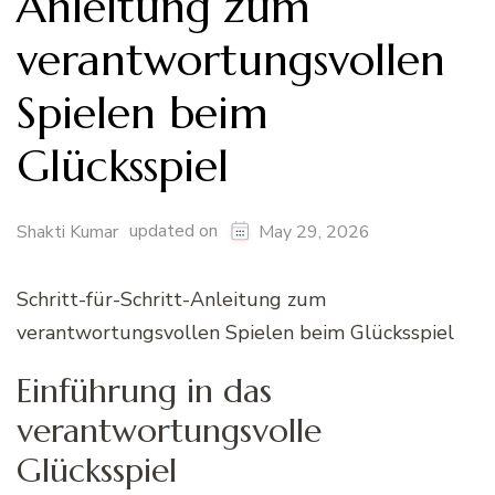
Anleitung zum
verantwortungsvollen
Spielen beim
Glücksspiel
updated on
Shakti Kumar
May 29, 2026
Schritt-für-Schritt-Anleitung zum
verantwortungsvollen Spielen beim Glücksspiel
Einführung in das
verantwortungsvolle
Glücksspiel