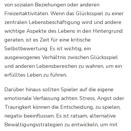
von sozialen Beziehungen oder anderen
Freizeitaktivitäten. Wenn das Glücksspiel zu einer
zentralen Lebensbeschäftigung wird und andere
wichtige Aspekte des Lebens in den Hintergrund
geraten, ist es Zeit für eine kritische
Selbstbewertung. Es ist wichtig, ein
ausgewogenes Verhältnis zwischen Glücksspiel
und anderen Lebensbereichen zu wahren, um ein
erfülltes Leben zu führen.
Darüber hinaus sollten Spieler auf die eigene
emotionale Verfassung achten. Stress, Angst oder
Traurigkeit können die Entscheidung, zu spielen,
negativ beeinflussen. Es ist ratsam, alternative
Bewältigungsstrategien zu entwickeln, um mit