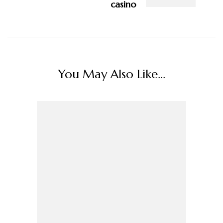
casino
You May Also Like...