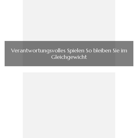
Verantwortungsvolles Spielen So bleiben Sie im
Gleichgewicht