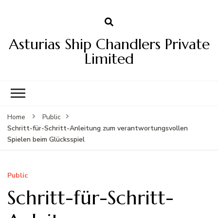
Asturias Ship Chandlers Private
Limited
Home
Public
Schritt-für-Schritt-Anleitung zum verantwortungsvollen
Spielen beim Glücksspiel
Public
Schritt-für-Schritt-