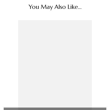
You May Also Like...