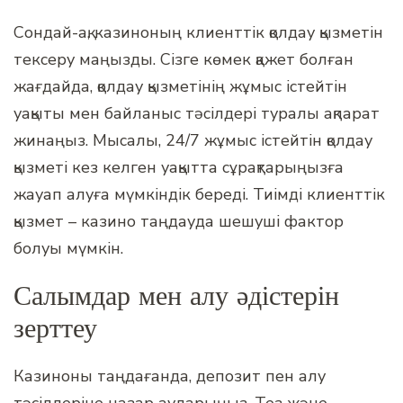
Сондай-ақ, казиноның клиенттік қолдау қызметін
тексеру маңызды. Сізге көмек қажет болған
жағдайда, қолдау қызметінің жұмыс істейтін
уақыты мен байланыс тәсілдері туралы ақпарат
жинаңыз. Мысалы, 24/7 жұмыс істейтін қолдау
қызметі кез келген уақытта сұрақтарыңызға
жауап алуға мүмкіндік береді. Тиімді клиенттік
қызмет – казино таңдауда шешуші фактор
болуы мүмкін.
Салымдар мен алу әдістерін
зерттеу
Казиноны таңдағанда, депозит пен алу