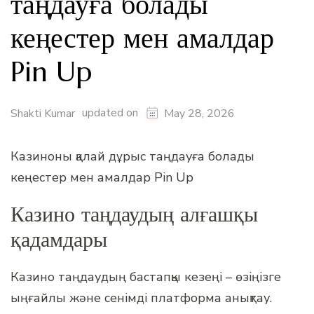
таңдауға болады
кеңестер мен амалдар
Pin Up
updated on
Shakti Kumar
May 28, 2026
Казиноны қалай дұрыс таңдауға болады
кеңестер мен амалдар Pin Up
Казино таңдаудың алғашқы
қадамдары
Казино таңдаудың бастапқы кезеңі – өзіңізге
ыңғайлы және сенімді платформа анықтау.