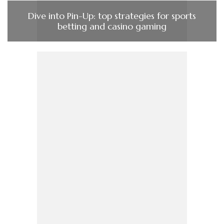
Dive into Pin-Up: top strategies for sports
betting and casino gaming