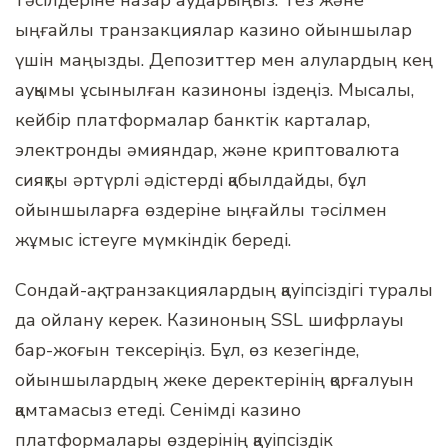
тәсілдеріне назар аударыңыз. Тез және
ыңғайлы транзакциялар казино ойыншылар
үшін маңызды. Депозиттер мен алулардың кең
ауқымы ұсынылған казиноны іздеңіз. Мысалы,
кейбір платформалар банктік карталар,
электронды әмияндар, және криптовалюта
сияқты әртүрлі әдістерді қабылдайды, бұл
ойыншыларға өздеріне ыңғайлы тәсілмен
жұмыс істеуге мүмкіндік береді.
Сондай-ақ, транзакциялардың қауіпсіздігі туралы
да ойлану керек. Казиноның SSL шифрлауы
бар-жоғын тексеріңіз. Бұл, өз кезегінде,
ойыншылардың жеке деректерінің қорғалуын
қамтамасыз етеді. Сенімді казино
платформалары өздерінің қауіпсіздік