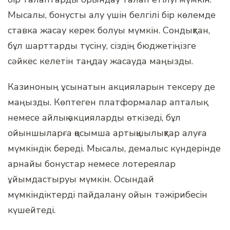
Мысалы, бонусты алу үшін белгілі бір көлемде
ставка жасау керек болуы мүмкін. Сондықтан,
бұл шарттарды түсіну, сіздің бюджетіңізге
сәйкес келетін таңдау жасауда маңызды.
Казиноның ұсынатын акцияларын тексеру де
маңызды. Көптеген платформалар апталық
немесе айлық акцияларды өткізеді, бұл
ойыншыларға қосымша артықшылықтар алуға
мүмкіндік береді. Мысалы, демалыс күндерінде
арнайы бонустар немесе лотереялар
ұйымдастыруы мүмкін. Осындай
мүмкіндіктерді пайдалану ойын тәжірибесін
күшейтеді.