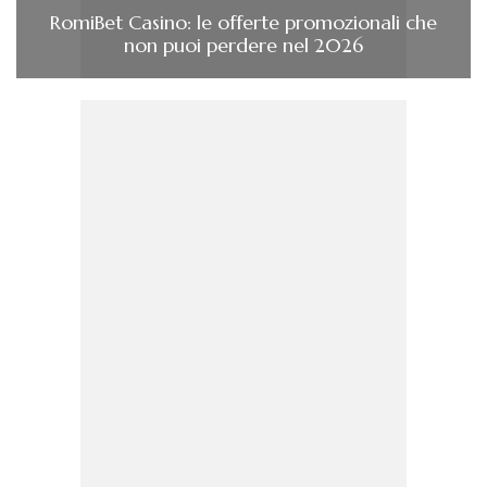
RomiBet Casino: le offerte promozionali che
non puoi perdere nel 2026