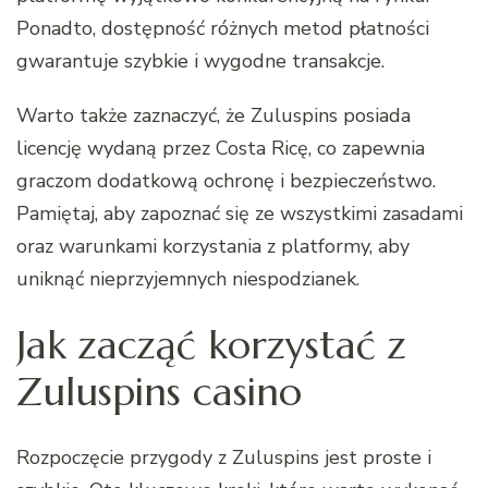
Ponadto, dostępność różnych metod płatności
gwarantuje szybkie i wygodne transakcje.
Warto także zaznaczyć, że Zuluspins posiada
licencję wydaną przez Costa Ricę, co zapewnia
graczom dodatkową ochronę i bezpieczeństwo.
Pamiętaj, aby zapoznać się ze wszystkimi zasadami
oraz warunkami korzystania z platformy, aby
uniknąć nieprzyjemnych niespodzianek.
Jak zacząć korzystać z
Zuluspins casino
Rozpoczęcie przygody z Zuluspins jest proste i