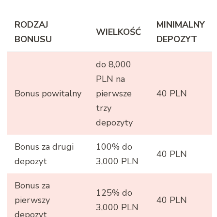
RODZAJ
MINIMALNY
WIELKOŚĆ
BONUSU
DEPOZYT
do 8,000
PLN na
Bonus powitalny
pierwsze
40 PLN
trzy
depozyty
Bonus za drugi
100% do
40 PLN
depozyt
3,000 PLN
Bonus za
125% do
pierwszy
40 PLN
3,000 PLN
depozyt