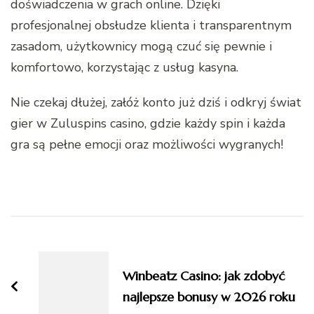
doświadczenia w grach online. Dzięki
profesjonalnej obsłudze klienta i transparentnym
zasadom, użytkownicy mogą czuć się pewnie i
komfortowo, korzystając z usług kasyna.
Nie czekaj dłużej, załóż konto już dziś i odkryj świat
gier w Zuluspins casino, gdzie każdy spin i każda
gra są pełne emocji oraz możliwości wygranych!
Post
Navigation
Winbeatz Casino: jak zdobyć
najlepsze bonusy w 2026 roku