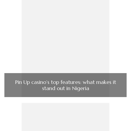
Pin Up casino’s top features: what makes it
stand out in Nigeria