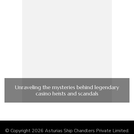
Unraveling the mysteries behind legendary
casino heists and scandals
© Copyright 2026
Asturias Ship Chandlers Private Limited
.