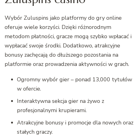
Wybór Zuluspins jako platformy do gry online
oferuje wiele korzyści. Dzięki różnorodnym
metodom płatności, gracze mogą szybko wpłacać i
wypłacać swoje środki. Dodatkowo, atrakcyjne
bonusy zachęcają do dłuższego pozostania na
platformie oraz prowadzenia aktywności w grach.
Ogromny wybór gier – ponad 13,000 tytułów
w ofercie.
Interaktywna sekcja gier na żywo z
profesjonalnymi krupierami.
Atrakcyjne bonusy i promocje dla nowych oraz
stałych graczy.