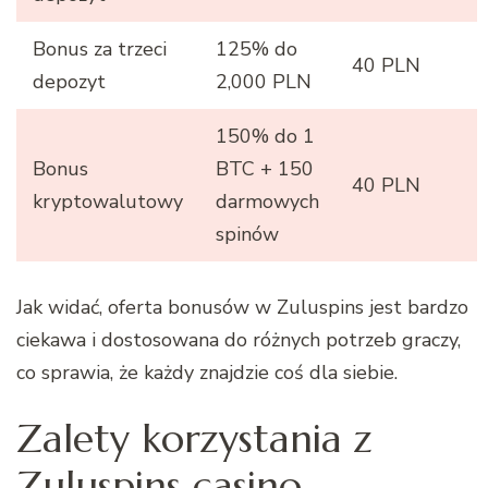
Bonus za trzeci
125% do
40 PLN
depozyt
2,000 PLN
150% do 1
Bonus
BTC + 150
40 PLN
kryptowalutowy
darmowych
spinów
Jak widać, oferta bonusów w Zuluspins jest bardzo
ciekawa i dostosowana do różnych potrzeb graczy,
co sprawia, że każdy znajdzie coś dla siebie.
Zalety korzystania z
Zuluspins casino