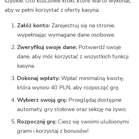
szybkie. Oto kluczowe kroki, które warto wykonać,
aby w pełni korzystać z oferty kasyna:
Załóż konto:
Zarejestruj się na stronie,
wypełniając wymagane dane osobowe.
Zweryfikuj swoje dane:
Potwierdź swoje
dane, aby móc korzystać z wszystkich funkcji
kasyna.
Dokonaj wpłaty:
Wpłać minimalną kwotę,
która wynosi 40 PLN, aby rozpocząć grę.
Wybierz swoją grę:
Przeglądaj dostępne
automaty, gry stołowe oraz sekcję na żywo.
Rozpocznij grę:
Ciesz się swoimi ulubionymi
grami i korzystaj z bonusów!