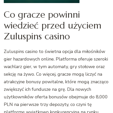
Co gracze powinni
wiedzieć przed użyciem
Zuluspins casino
Zuluspins casino to świetna opcja dla miłośników
gier hazardowych online. Platforma oferuje szeroki
wachlarz gier, w tym automaty, gry stołowe oraz
sekcję na żywo. Co więcej, gracze mogą liczyć na
atrakcyjne bonusy powitalne, które mogą znacząco
zwiększyć ich fundusze na grę. Dla nowych
użytkowników oferta bonusów obejmuje do 8,000
PLN na pierwsze trzy depozyty, co czyni tę
platformę wyjątkowo konkurencyjną na rynku.