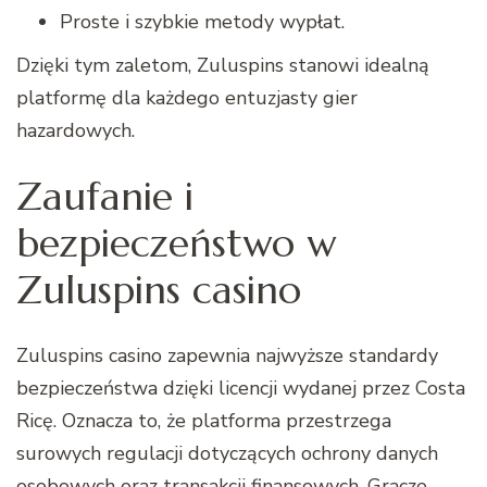
Proste i szybkie metody wypłat.
Dzięki tym zaletom, Zuluspins stanowi idealną
platformę dla każdego entuzjasty gier
hazardowych.
Zaufanie i
bezpieczeństwo w
Zuluspins casino
Zuluspins casino zapewnia najwyższe standardy
bezpieczeństwa dzięki licencji wydanej przez Costa
Ricę. Oznacza to, że platforma przestrzega
surowych regulacji dotyczących ochrony danych
osobowych oraz transakcji finansowych. Gracze