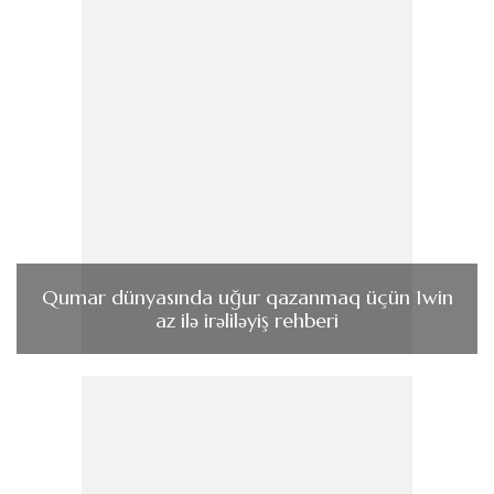
Qumar dünyasında uğur qazanmaq üçün 1win
az ilə irəliləyiş rehberi