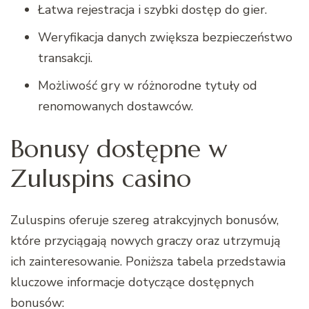
Łatwa rejestracja i szybki dostęp do gier.
Weryfikacja danych zwiększa bezpieczeństwo
transakcji.
Możliwość gry w różnorodne tytuły od
renomowanych dostawców.
Bonusy dostępne w
Zuluspins casino
Zuluspins oferuje szereg atrakcyjnych bonusów,
które przyciągają nowych graczy oraz utrzymują
ich zainteresowanie. Poniższa tabela przedstawia
kluczowe informacje dotyczące dostępnych
bonusów: