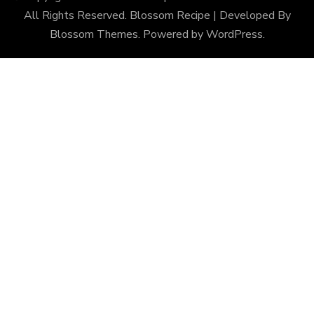
All Rights Reserved.
Blossom Recipe | Developed By
Blossom Themes
. Powered by
WordPress
.