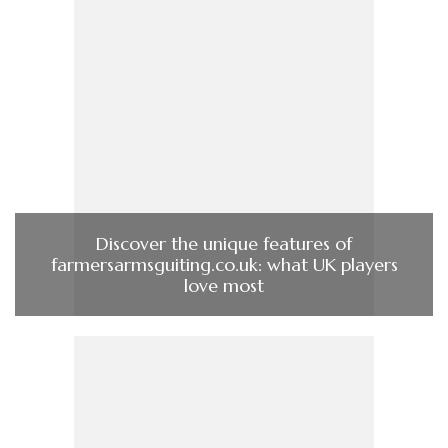
Discover the unique features of
farmersarmsguiting.co.uk: what UK players
love most