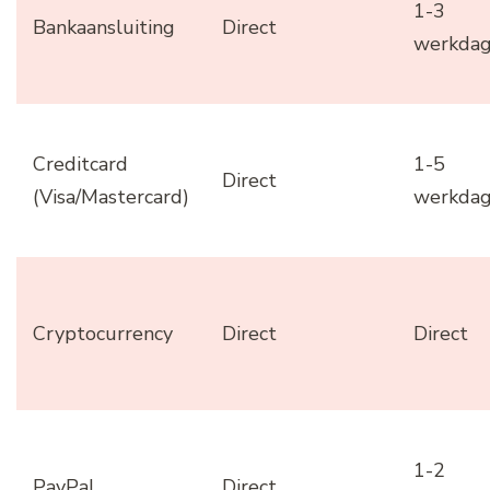
1-3
Bankaansluiting
Direct
werkda
Creditcard
1-5
Direct
(Visa/Mastercard)
werkda
Cryptocurrency
Direct
Direct
1-2
PayPal
Direct