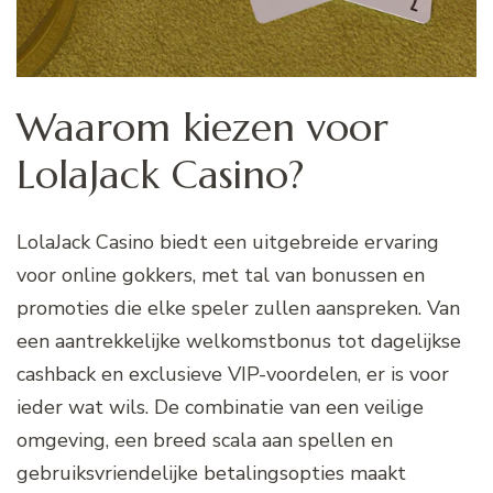
Waarom kiezen voor
LolaJack Casino?
LolaJack Casino biedt een uitgebreide ervaring
voor online gokkers, met tal van bonussen en
promoties die elke speler zullen aanspreken. Van
een aantrekkelijke welkomstbonus tot dagelijkse
cashback en exclusieve VIP-voordelen, er is voor
ieder wat wils. De combinatie van een veilige
omgeving, een breed scala aan spellen en
gebruiksvriendelijke betalingsopties maakt