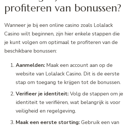
profiteren van bonussen?
Wanneer je bij een online casino zoals LolaJack
Casino wilt beginnen, zijn hier enkele stappen die
je kunt volgen om optimaal te profiteren van de
beschikbare bonussen:
Aanmelden:
Maak een account aan op de
website van LolaJack Casino. Dit is de eerste
stap om toegang te krijgen tot de bonussen.
Verifieer je identiteit:
Volg de stappen om je
identiteit te verifiëren, wat belangrijk is voor
veiligheid en regelgeving.
Maak een eerste storting:
Gebruik een van