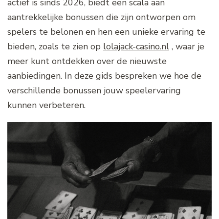
actief is sinds 2026, biedt een scala aan
aantrekkelijke bonussen die zijn ontworpen om
spelers te belonen en hen een unieke ervaring te
bieden, zoals te zien op
lolajack-casino.nl
, waar je
meer kunt ontdekken over de nieuwste
aanbiedingen. In deze gids bespreken we hoe de
verschillende bonussen jouw speelervaring
kunnen verbeteren.