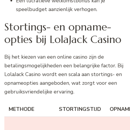
Een lucratieve welkomstbonus kan je
speelbudget aanzienlijk verhogen.
Stortings- en opname-
opties bij LolaJack Casino
Bij het kiezen van een online casino zijn de
betalingsmogelijkheden een belangrijke factor. Bij
LolaJack Casino wordt een scala aan stortings- en
opnameopties aangeboden, wat zorgt voor een
gebruiksvriendelijke ervaring.
METHODE
STORTINGSTIJD
OPNAME