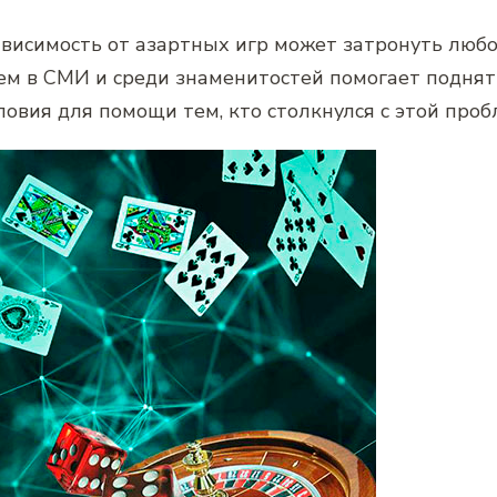
висимость от азартных игр может затронуть любог
ем в СМИ и среди знаменитостей помогает поднят
овия для помощи тем, кто столкнулся с этой проб