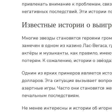
привлекать внимание к проблемам, связ
негативных последствий. Эти истории п
Известные истории о выиг
Многие звезды становятся героями гром
замечен в одном из казино Лас-Вегаса, 
актёры и музыканты, как правило, имею
потерям. К сожалению, истории о звёзда
Одним из ярких примеров является истор
долларов. Эта ситуация вызывает вопро
азартные игры. Часто они становятся ж
печальным последствиям.
Не менее интересны и истории об игорн