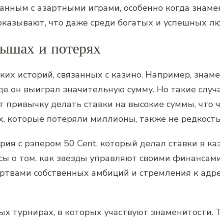
анным с азартными играми, особенно когда знам
оказывают, что даже среди богатых и успешных л
рышах и потерях
ких историй, связанных с казино. Например, зна
где он выиграл значительную сумму. Но такие случ
т привычку делать ставки на высокие суммы, что
х, которые потеряли миллионы, также не редкость
ия с рэпером 50 Cent, который делал ставки в каз
сы о том, как звезды управляют своими финансами
ертвами собственных амбиций и стремления к адре
ых турнирах, в которых участвуют знаменитости. 