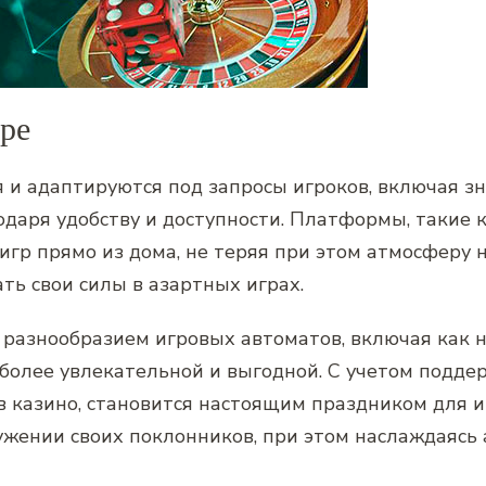
ре
и адаптируются под запросы игроков, включая з
одаря удобству и доступности. Платформы, такие 
гр прямо из дома, не теряя при этом атмосферу 
ать свои силы в азартных играх.
 разнообразием игровых автоматов, включая как н
 более увлекательной и выгодной. С учетом поддер
в казино, становится настоящим праздником для и
ужении своих поклонников, при этом наслаждаясь 