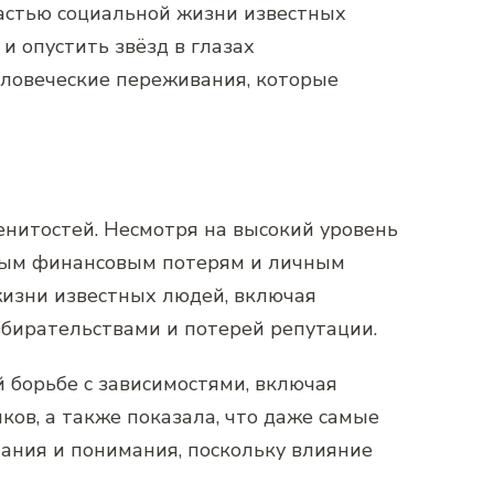
частью социальной жизни известных
и опустить звёзд в глазах
еловеческие переживания, которые
енитостей. Несмотря на высокий уровень
омным финансовым потерям и личным
жизни известных людей, включая
збирательствами и потерей репутации.
 борьбе с зависимостями, включая
ков, а также показала, что даже самые
ания и понимания, поскольку влияние