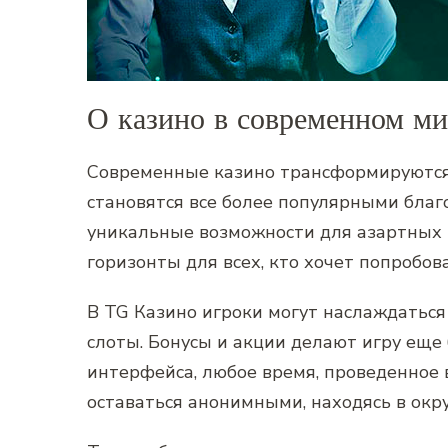
О казино в современном ми
Современные казино трансформируются 
становятся все более популярными благ
уникальные возможности для азартных и
горизонты для всех, кто хочет попробов
В TG Казино игроки могут наслаждаться
слоты. Бонусы и акции делают игру еще
интерфейса, любое время, проведенное 
оставаться анонимными, находясь в окр