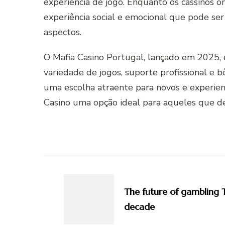
experiência de jogo. Enquanto os cassinos o
experiência social e emocional que pode ser
aspectos.
O Mafia Casino Portugal, lançado em 2025,
variedade de jogos, suporte profissional e b
uma escolha atraente para novos e experient
Casino uma opção ideal para aqueles que d
Post
Navigation
The future of gambling 
decade