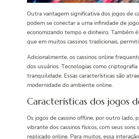
Outra vantagem significativa dos jogos de c
podem se conectar a uma infinidade de jogos
economizando tempo e dinheiro. Também é im
que em muitos cassinos tradicionais, permi
Adicionalmente, os cassinos online freque
dos usuários. Tecnologias como criptografi
tranquilidade. Essas características são at
modernidade do ambiente online.
Características dos jogos d
Os jogos de cassino offline, por outro lado
vibrante dos cassinos físicos, com seus son
replicado online. Para muitos, essa interação