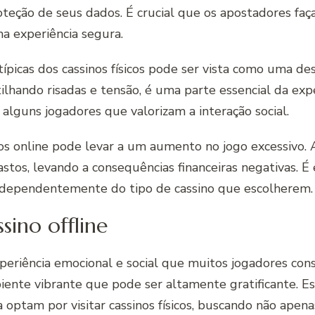
oteção de seus dados. É crucial que os apostadores fa
ma experiência segura.
s típicas dos cassinos físicos pode ser vista como uma 
lhando risadas e tensão, é uma parte essencial da expe
 alguns jogadores que valorizam a interação social.
inos online pode levar a um aumento no jogo excessivo.
gastos, levando a consequências financeiras negativas. 
independentemente do tipo de cassino que escolherem.
sino offline
periência emocional e social que muitos jogadores cons
ente vibrante que pode ser altamente gratificante. Est
a optam por visitar cassinos físicos, buscando não ap