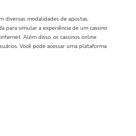
em diversas modalidades de apostas,
ada para simular a experiência de um cassino
nternet. Além disso, os cassinos online
uários. Você pode acessar uma plataforma