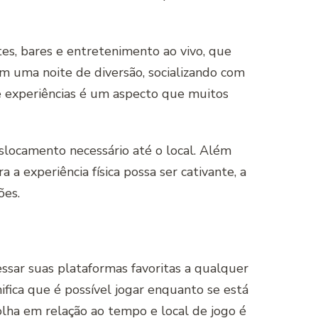
tes, bares e entretenimento ao vivo, que
m uma noite de diversão, socializando com
 experiências é um aspecto que muitos
eslocamento necessário até o local. Além
a experiência física possa ser cativante, a
ões.
ssar suas plataformas favoritas a qualquer
fica que é possível jogar enquanto se está
lha em relação ao tempo e local de jogo é