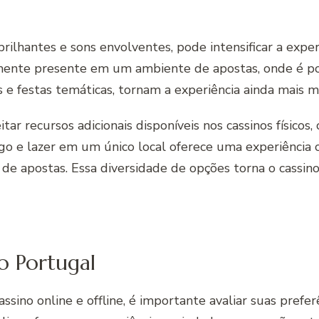
rilhantes e sons envolventes, pode intensificar a expe
mente presente em um ambiente de apostas, onde é pos
s e festas temáticas, tornam a experiência ainda mais 
ar recursos adicionais disponíveis nos cassinos físicos
go e lazer em um único local oferece uma experiência
de apostas. Essa diversidade de opções torna o cassino
o Portugal
assino online e offline, é importante avaliar suas pref