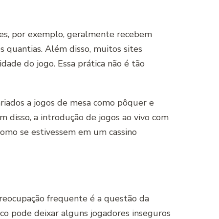
ores, por exemplo, geralmente recebem
 quantias. Além disso, muitos sites
dade do jogo. Essa prática não é tão
variados a jogos de mesa como pôquer e
m disso, a introdução de jogos ao vivo com
m como se estivessem em um cassino
preocupação frequente é a questão da
ico pode deixar alguns jogadores inseguros