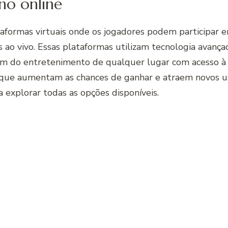
no online
ataformas virtuais onde os jogadores podem participar 
s ao vivo. Essas plataformas utilizam tecnologia avanç
em do entretenimento de qualquer lugar com acesso à i
que aumentam as chances de ganhar e atraem novos us
 explorar todas as opções disponíveis.