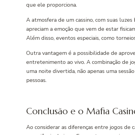
que ele proporciona.
A atmosfera de um cassino, com suas luzes b
apreciam a emoção que vem de estar fisica
Além disso, eventos especiais, como torneio
Outra vantagem é a possibilidade de aproveit
entretenimento ao vivo. A combinação de jo
uma noite divertida, não apenas uma sessão 
pessoas.
Conclusão e o Mafia Casin
Ao considerar as diferenças entre jogos de c