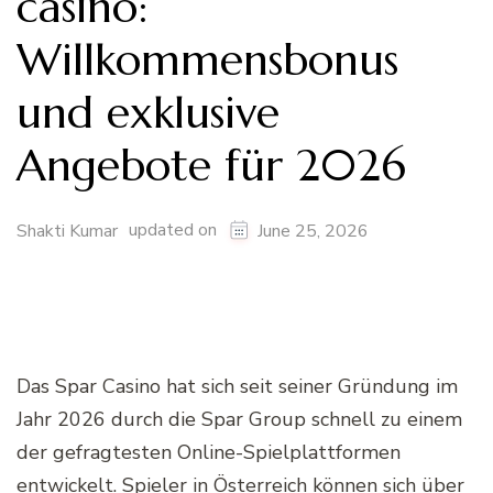
casino:
Willkommensbonus
und exklusive
Angebote für 2026
updated on
Shakti Kumar
June 25, 2026
Das Spar Casino hat sich seit seiner Gründung im
Jahr 2026 durch die Spar Group schnell zu einem
der gefragtesten Online-Spielplattformen
entwickelt. Spieler in Österreich können sich über