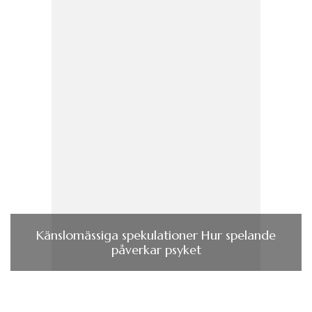
Känslomässiga spekulationer Hur spelande
påverkar psyket