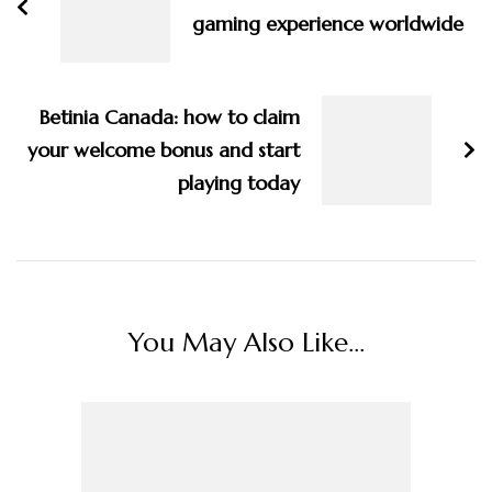
gaming experience worldwide
Betinia Canada: how to claim
your welcome bonus and start
playing today
You May Also Like...