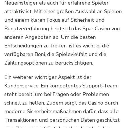
Neueinsteiger als auch für erfahrene Spieler
attraktiv ist. Mit einer großen Auswahl an Spielen
und einem klaren Fokus auf Sicherheit und
Benutzererfahrung hebt sich das Spar Casino von
anderen Angeboten ab. Um die besten
Entscheidungen zu treffen, ist es wichtig, die
verfügbaren Boni, die Spielevielfalt und die
Zahlungsoptionen zu berücksichtigen.
Ein weiterer wichtiger Aspekt ist der
Kundenservice. Ein kompetentes Support-Team
steht bereit, um bei Fragen oder Problemen
schnell zu helfen. Zudem sorgt das Casino durch
moderne Sicherheitsmaßnahmen dafür, dass alle
Transaktionen und persönlichen Daten geschützt