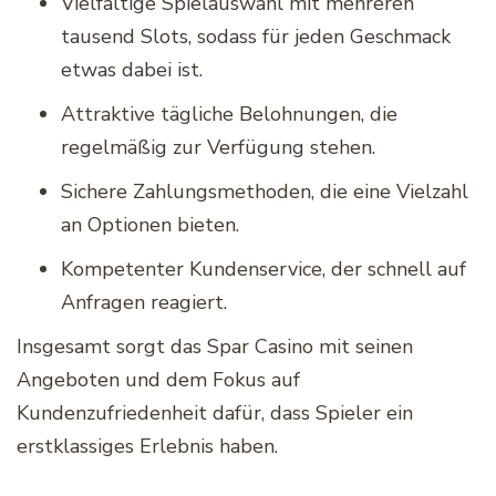
Vielfältige Spielauswahl mit mehreren
tausend Slots, sodass für jeden Geschmack
etwas dabei ist.
Attraktive tägliche Belohnungen, die
regelmäßig zur Verfügung stehen.
Sichere Zahlungsmethoden, die eine Vielzahl
an Optionen bieten.
Kompetenter Kundenservice, der schnell auf
Anfragen reagiert.
Insgesamt sorgt das Spar Casino mit seinen
Angeboten und dem Fokus auf
Kundenzufriedenheit dafür, dass Spieler ein
erstklassiges Erlebnis haben.