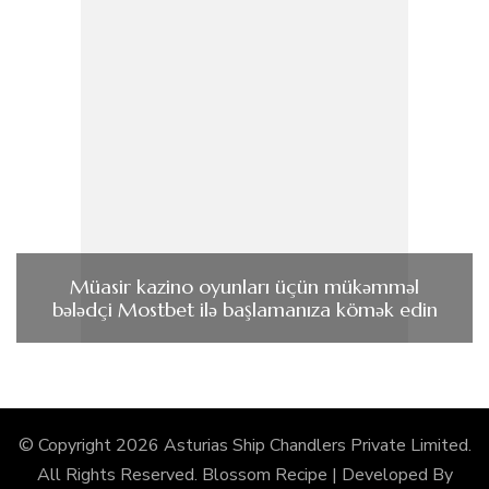
Müasir kazino oyunları üçün mükəmməl
bələdçi Mostbet ilə başlamanıza kömək edin
© Copyright 2026
Asturias Ship Chandlers Private Limited
.
All Rights Reserved.
Blossom Recipe | Developed By