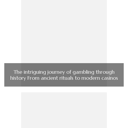
The intriguing journey of gambling through
history From ancient rituals to modern casinos