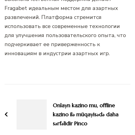
Fragabet идеальным местом для азартных
развлечений. Платформа стремится
использовать все современные технологии
для улучшения пользовательского опыта, что
подчеркивает ее приверженность к
инновациям в индустрии азартных игр.
Post
Navigation
Onlayn kazino mu, offline
kazino ilə müqayisədə daha
sərfəlidir Pinco