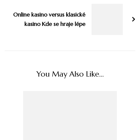
Online kasino versus klasické
kasino Kde se hraje lépe
You May Also Like...