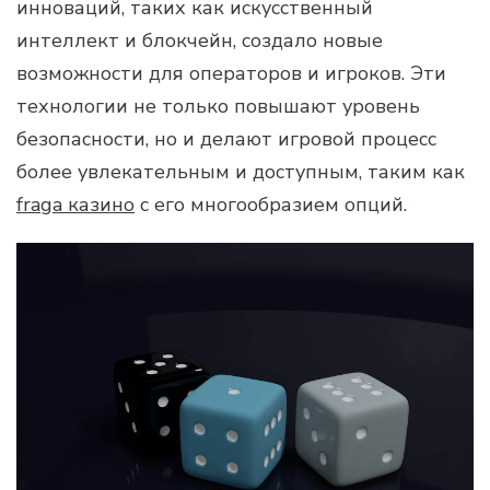
инноваций, таких как искусственный
интеллект и блокчейн, создало новые
возможности для операторов и игроков. Эти
технологии не только повышают уровень
безопасности, но и делают игровой процесс
более увлекательным и доступным, таким как
fraga казино
с его многообразием опций.