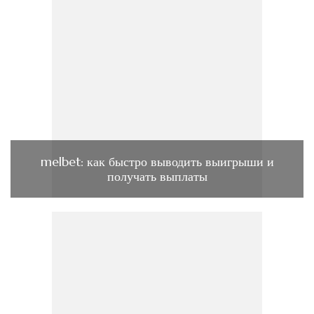
melbet: как быстро выводить выигрыши и
получать выплаты