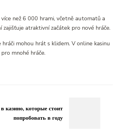
 S více než 6 000 hrami, včetně automatů a
 zajišťuje atraktivní začátek pro nové hráče.
 hráči mohou hrát s klidem. V online kasinu
u pro mnohé hráče.
в казино, которые стоит
попробовать в году