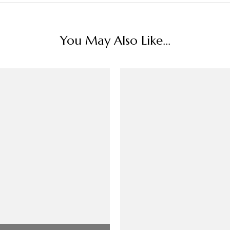
You May Also Like...