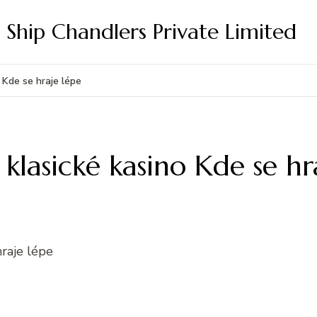
s Ship Chandlers Private Limited
 Kde se hraje lépe
 klasické kasino Kde se hr
hraje lépe