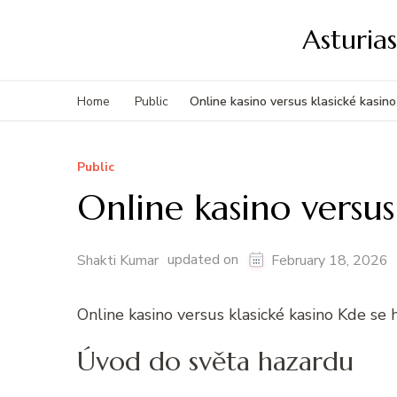
Asturia
Online kasino versus klasické kasino
Home
Public
Public
Online kasino versus
updated on
Shakti Kumar
February 18, 2026
Online kasino versus klasické kasino Kde se 
Úvod do světa hazardu