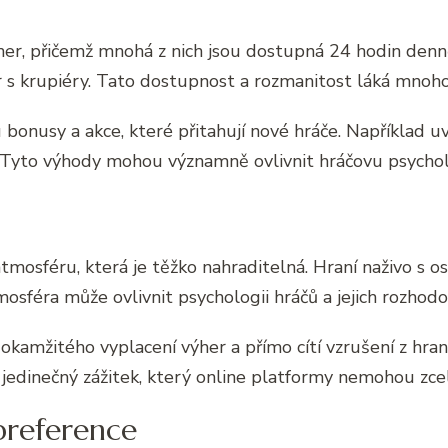
 her, přičemž mnohá z nich jsou dostupná 24 hodin denně
 s krupiéry. Tato dostupnost a rozmanitost láká mnoho lid
onusy a akce, které přitahují nové hráče. Například uví
. Tyto výhody mohou významně ovlivnit hráčovu psycholog
osféru, která je těžko nahraditelná. Hraní naživo s ost
mosféra může ovlivnit psychologii hráčů a jejich rozhod
 okamžitého vyplacení výher a přímo cítí vzrušení z hra
 jedinečný zážitek, který online platformy nemohou zce
 preference