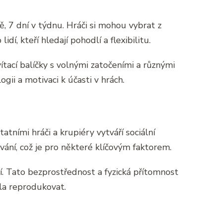
, 7 dní v týdnu. Hráči si mohou vybrat z
í, kteří hledají pohodlí a flexibilitu.
tací balíčky s volnými zatočeními a různými
ii a motivaci k účasti v hrách.
atními hráči a krupiéry vytváří sociální
ování, což je pro některé klíčovým faktorem.
ní. Tato bezprostřednost a fyzická přítomnost
la reprodukovat.