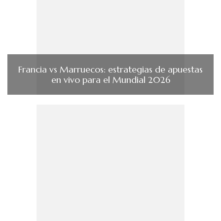
Francia vs Marruecos: estrategias de apuestas
en vivo para el Mundial 2026