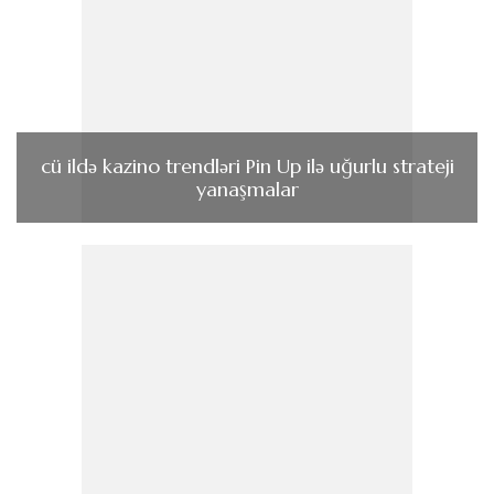
cü ildə kazino trendləri Pin Up ilə uğurlu strateji
yanaşmalar