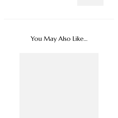
You May Also Like...