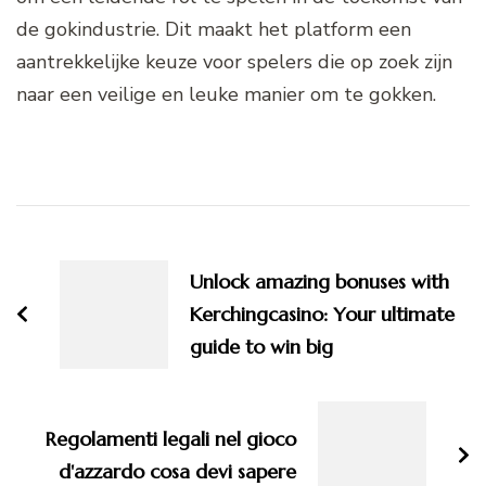
de gokindustrie. Dit maakt het platform een
aantrekkelijke keuze voor spelers die op zoek zijn
naar een veilige en leuke manier om te gokken.
Post
Navigation
Unlock amazing bonuses with
Kerchingcasino: Your ultimate
guide to win big
Regolamenti legali nel gioco
d'azzardo cosa devi sapere