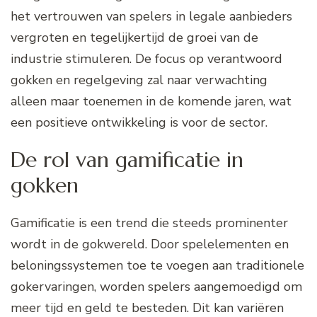
het vertrouwen van spelers in legale aanbieders
vergroten en tegelijkertijd de groei van de
industrie stimuleren. De focus op verantwoord
gokken en regelgeving zal naar verwachting
alleen maar toenemen in de komende jaren, wat
een positieve ontwikkeling is voor de sector.
De rol van gamificatie in
gokken
Gamificatie is een trend die steeds prominenter
wordt in de gokwereld. Door spelelementen en
beloningssystemen toe te voegen aan traditionele
gokervaringen, worden spelers aangemoedigd om
meer tijd en geld te besteden. Dit kan variëren