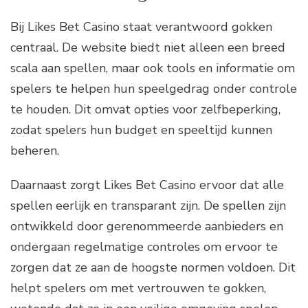
Bij Likes Bet Casino staat verantwoord gokken
centraal. De website biedt niet alleen een breed
scala aan spellen, maar ook tools en informatie om
spelers te helpen hun speelgedrag onder controle
te houden. Dit omvat opties voor zelfbeperking,
zodat spelers hun budget en speeltijd kunnen
beheren.
Daarnaast zorgt Likes Bet Casino ervoor dat alle
spellen eerlijk en transparant zijn. De spellen zijn
ontwikkeld door gerenommeerde aanbieders en
ondergaan regelmatige controles om ervoor te
zorgen dat ze aan de hoogste normen voldoen. Dit
helpt spelers om met vertrouwen te gokken,