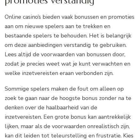
promoties verstandig
Online casino’s bieden vaak bonussen en promoties
aan om nieuwe spelers aan te trekken en
bestaande spelers te behouden. Het is belangrijk
om deze aanbiedingen verstandig te gebruiken.
Lees altijd de voorwaarden van bonussen door,
zodat je precies weet wat je kunt verwachten en
welke inzetvereisten eraan verbonden zijn.
Sommige spelers maken de fout om alleen op
zoek te gaan naar de hoogste bonus zonder na te
denken over de haalbaarheid van de
inzetvereisten. Een grote bonus kan aantrekkelijk
lijken, maar als de voorwaarden onrealistisch zijn,
kan dit leiden tot teleurstelling en frustratie. Kies