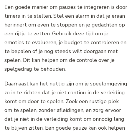
Een goede manier om pauzes te integreren is door
timers in te stellen. Stel een alarm in dat je eraan
herinnert om even te stoppen en je gedachten op
een rijtje te zetten. Gebruik deze tijd om je
emoties te evalueren, je budget te controleren en
te bepalen of je nog steeds wilt doorgaan met
spelen. Dit kan helpen om de controle over je
spelgedrag te behouden.
Daarnaast kan het nuttig zijn om je speelomgeving
zo in te richten dat je niet continu in de verleiding
komt om door te spelen. Zoek een rustige plek
om te spelen, zonder afleidingen, en zorg ervoor
dat je niet in de verleiding komt om onnodig lang
te blijven zitten. Een goede pauze kan ook helpen