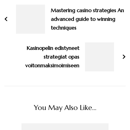
Navigation
Mastering casino strategies An
advanced guide to winning
techniques
Kasinopelin edistyneet
strategiat opas
voitonmaksimoimiseen
You May Also Like...