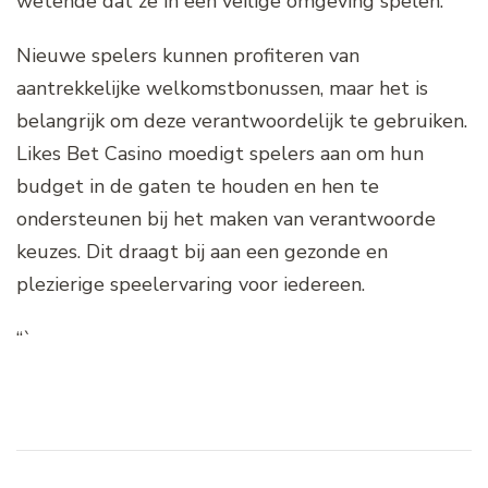
wetende dat ze in een veilige omgeving spelen.
Nieuwe spelers kunnen profiteren van
aantrekkelijke welkomstbonussen, maar het is
belangrijk om deze verantwoordelijk te gebruiken.
Likes Bet Casino moedigt spelers aan om hun
budget in de gaten te houden en hen te
ondersteunen bij het maken van verantwoorde
keuzes. Dit draagt bij aan een gezonde en
plezierige speelervaring voor iedereen.
“`
Post