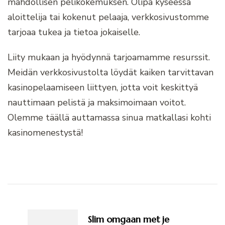
mahdollisen pelikokemuksen. Olipa kyseessä
aloittelija tai kokenut pelaaja, verkkosivustomme
tarjoaa tukea ja tietoa jokaiselle.
Liity mukaan ja hyödynnä tarjoamamme resurssit.
Meidän verkkosivustolta löydät kaiken tarvittavan
kasinopelaamiseen liittyen, jotta voit keskittyä
nauttimaan pelistä ja maksimoimaan voitot.
Olemme täällä auttamassa sinua matkallasi kohti
kasinomenestystä!
Post
Navigation
Slim omgaan met je