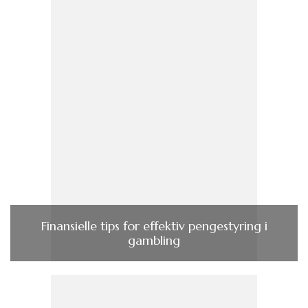
Finansielle tips for effektiv pengestyring i
gambling