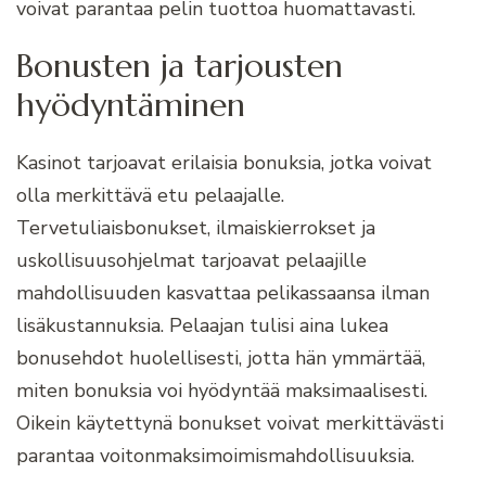
voivat parantaa pelin tuottoa huomattavasti.
Bonusten ja tarjousten
hyödyntäminen
Kasinot tarjoavat erilaisia bonuksia, jotka voivat
olla merkittävä etu pelaajalle.
Tervetuliaisbonukset, ilmaiskierrokset ja
uskollisuusohjelmat tarjoavat pelaajille
mahdollisuuden kasvattaa pelikassaansa ilman
lisäkustannuksia. Pelaajan tulisi aina lukea
bonusehdot huolellisesti, jotta hän ymmärtää,
miten bonuksia voi hyödyntää maksimaalisesti.
Oikein käytettynä bonukset voivat merkittävästi
parantaa voitonmaksimoimismahdollisuuksia.