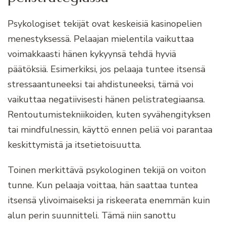
Psykologiset tekijät ovat keskeisiä kasinopelien
menestyksessä. Pelaajan mielentila vaikuttaa
voimakkaasti hänen kykyynsä tehdä hyviä
päätöksiä. Esimerkiksi, jos pelaaja tuntee itsensä
stressaantuneeksi tai ahdistuneeksi, tämä voi
vaikuttaa negatiivisesti hänen pelistrategiaansa.
Rentoutumistekniikoiden, kuten syvähengityksen
tai mindfulnessin, käyttö ennen peliä voi parantaa
keskittymistä ja itsetietoisuutta.
Toinen merkittävä psykologinen tekijä on voiton
tunne. Kun pelaaja voittaa, hän saattaa tuntea
itsensä ylivoimaiseksi ja riskeerata enemmän kuin
alun perin suunnitteli. Tämä niin sanottu