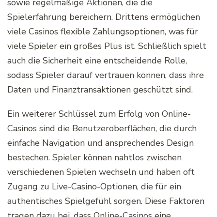
sowie regelmäßige Aktionen, die die
Spielerfahrung bereichern. Drittens ermöglichen
viele Casinos flexible Zahlungsoptionen, was für
viele Spieler ein großes Plus ist. Schließlich spielt
auch die Sicherheit eine entscheidende Rolle,
sodass Spieler darauf vertrauen können, dass ihre
Daten und Finanztransaktionen geschützt sind.
Ein weiterer Schlüssel zum Erfolg von Online-
Casinos sind die Benutzeroberflächen, die durch
einfache Navigation und ansprechendes Design
bestechen. Spieler können nahtlos zwischen
verschiedenen Spielen wechseln und haben oft
Zugang zu Live-Casino-Optionen, die für ein
authentisches Spielgefühl sorgen. Diese Faktoren
tragen dazu bei, dass Online-Casinos eine