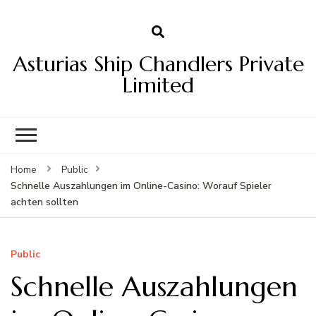
Asturias Ship Chandlers Private
Limited
Home
Public
Schnelle Auszahlungen im Online-Casino: Worauf Spieler
achten sollten
Public
Schnelle Auszahlungen