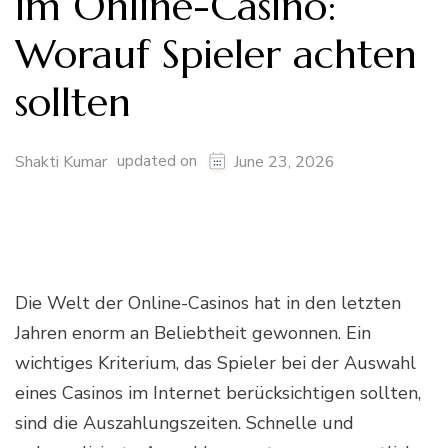
im Online-Casino:
Worauf Spieler achten
sollten
updated on
Shakti Kumar
June 23, 2026
Die Welt der Online-Casinos hat in den letzten
Jahren enorm an Beliebtheit gewonnen. Ein
wichtiges Kriterium, das Spieler bei der Auswahl
eines Casinos im Internet berücksichtigen sollten,
sind die Auszahlungszeiten. Schnelle und