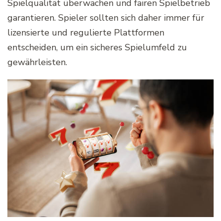
Spielqualität überwachen und fairen Spielbetrieb
garantieren. Spieler sollten sich daher immer für
lizensierte und regulierte Plattformen
entscheiden, um ein sicheres Spielumfeld zu
gewährleisten.