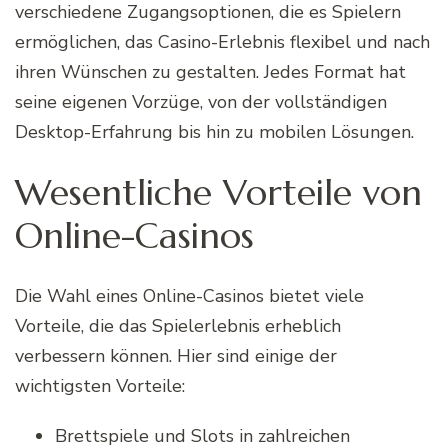
verschiedene Zugangsoptionen, die es Spielern
ermöglichen, das Casino-Erlebnis flexibel und nach
ihren Wünschen zu gestalten. Jedes Format hat
seine eigenen Vorzüge, von der vollständigen
Desktop-Erfahrung bis hin zu mobilen Lösungen.
Wesentliche Vorteile von
Online-Casinos
Die Wahl eines Online-Casinos bietet viele
Vorteile, die das Spielerlebnis erheblich
verbessern können. Hier sind einige der
wichtigsten Vorteile:
Brettspiele und Slots in zahlreichen