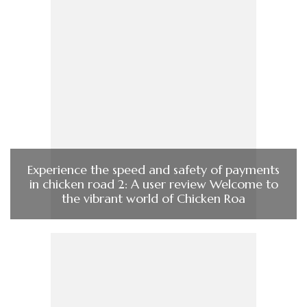
Experience the speed and safety of payments
in chicken road 2: A user review Welcome to
the vibrant world of Chicken Roa