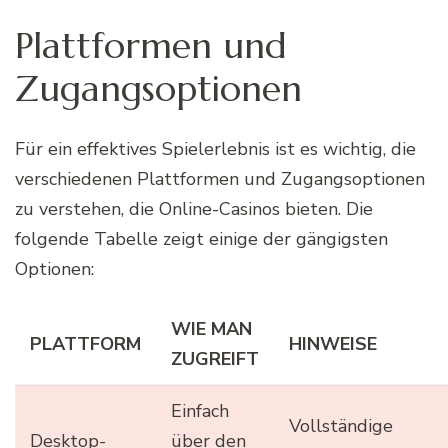
Plattformen und
Zugangsoptionen
Für ein effektives Spielerlebnis ist es wichtig, die
verschiedenen Plattformen und Zugangsoptionen
zu verstehen, die Online-Casinos bieten. Die
folgende Tabelle zeigt einige der gängigsten
Optionen:
WIE MAN
PLATTFORM
HINWEISE
ZUGREIFT
Einfach
Vollständige
Desktop-
über den