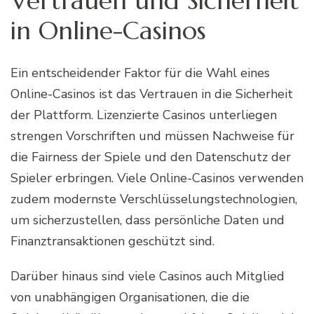
Vertrauen und Sicherheit
in Online-Casinos
Ein entscheidender Faktor für die Wahl eines
Online-Casinos ist das Vertrauen in die Sicherheit
der Plattform. Lizenzierte Casinos unterliegen
strengen Vorschriften und müssen Nachweise für
die Fairness der Spiele und den Datenschutz der
Spieler erbringen. Viele Online-Casinos verwenden
zudem modernste Verschlüsselungstechnologien,
um sicherzustellen, dass persönliche Daten und
Finanztransaktionen geschützt sind.
Darüber hinaus sind viele Casinos auch Mitglied
von unabhängigen Organisationen, die die