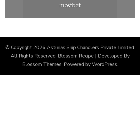
mostbet
© Copyright 2026
Asturias Ship Chandlers Private Limited
.
All Rights Reserved.
Blossom Recipe | Developed By
Blossom Themes
. Powered by
WordPress
.