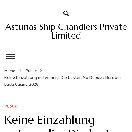
Asturias Ship Chandlers Private
Limited
Home
Public
Keine Einzahlung notwendig: Die besten No Deposit Boni bei
Lukki Casino 2026
Public
Keine Einzahlung