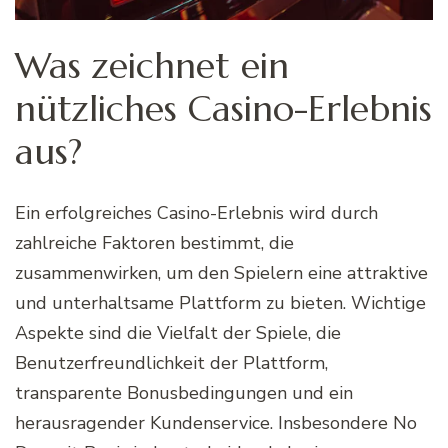
Was zeichnet ein
nützliches Casino-Erlebnis
aus?
Ein erfolgreiches Casino-Erlebnis wird durch
zahlreiche Faktoren bestimmt, die
zusammenwirken, um den Spielern eine attraktive
und unterhaltsame Plattform zu bieten. Wichtige
Aspekte sind die Vielfalt der Spiele, die
Benutzerfreundlichkeit der Plattform,
transparente Bonusbedingungen und ein
herausragender Kundenservice. Insbesondere No