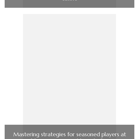
Mastering strategies for seasoned players at