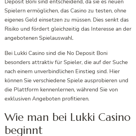
Deposit Boni sind entscheidend, da sie es neuen
Spielern ermöglichen, das Casino zu testen, ohne
eigenes Geld einsetzen zu müssen. Dies senkt das
Risiko und fördert gleichzeitig das Interesse an der
angebotenen Spielauswahl.
Bei Lukki Casino sind die No Deposit Boni
besonders attraktiv für Spieler, die auf der Suche
nach einem unverbindlichen Einstieg sind. Hier
können Sie verschiedene Spiele ausprobieren und
die Plattform kennenlernen, während Sie von
exklusiven Angeboten profitieren.
Wie man bei Lukki Casino
beginnt