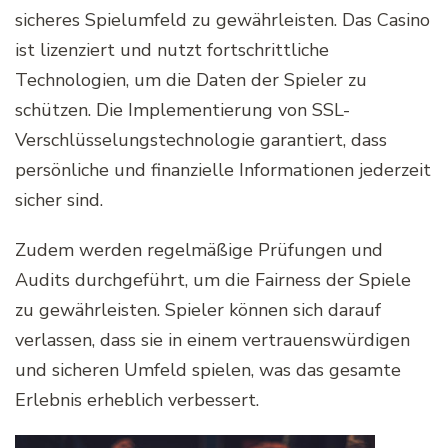
sicheres Spielumfeld zu gewährleisten. Das Casino
ist lizenziert und nutzt fortschrittliche
Technologien, um die Daten der Spieler zu
schützen. Die Implementierung von SSL-
Verschlüsselungstechnologie garantiert, dass
persönliche und finanzielle Informationen jederzeit
sicher sind.
Zudem werden regelmäßige Prüfungen und
Audits durchgeführt, um die Fairness der Spiele
zu gewährleisten. Spieler können sich darauf
verlassen, dass sie in einem vertrauenswürdigen
und sicheren Umfeld spielen, was das gesamte
Erlebnis erheblich verbessert.