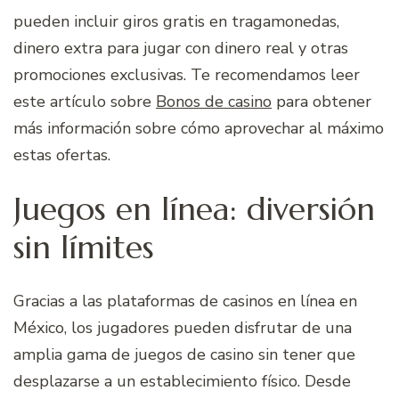
pueden incluir giros gratis en tragamonedas,
dinero extra para jugar con dinero real y otras
promociones exclusivas. Te recomendamos leer
este artículo sobre
Bonos de casino
para obtener
más información sobre cómo aprovechar al máximo
estas ofertas.
Juegos en línea: diversión
sin límites
Gracias a las plataformas de casinos en línea en
México, los jugadores pueden disfrutar de una
amplia gama de juegos de casino sin tener que
desplazarse a un establecimiento físico. Desde