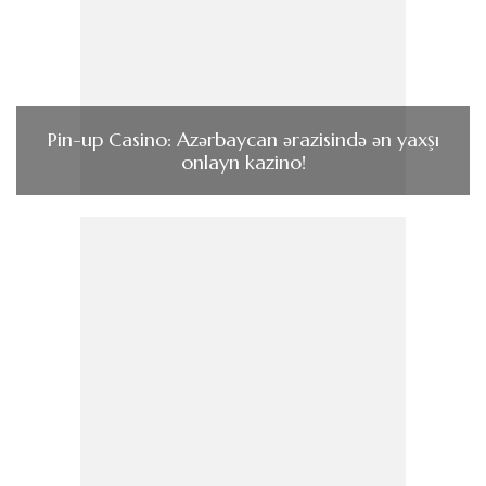
Pin-up Casino: Azərbaycan ərazisində ən yaxşı
onlayn kazino!