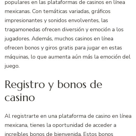
populares en las plataformas de casinos en línea
mexicanas. Con temáticas variadas, gráficos
impresionantes y sonidos envolventes, las
tragamonedas ofrecen diversión y emoción a los
jugadores. Además, muchos casinos en línea
ofrecen bonos y giros gratis para jugar en estas
máquinas, lo que aumenta aún más la emoción del
juego.
Registro y bonos de
casino
Al registrarte en una plataforma de casino en línea
mexicana, tienes la oportunidad de acceder a
increíbles bonos de bienvenida. Estos bonos