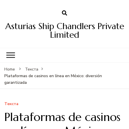
Asturias Ship Chandlers Private
Limited
Home
Текста
Plataformas de casinos en línea en México: diversión
garantizada
Текста
Plataformas de casinos