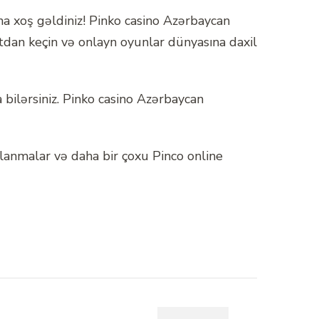
na xoş gəldiniz! Pinko casino Azərbaycan
atdan keçin və onlayn oyunlar dünyasına daxil
 bilərsiniz. Pinko casino Azərbaycan
rlanmalar və daha bir çoxu Pinco online