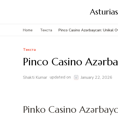
Asturia
Pinco Casino Azərbaycan: Unikal O
Home
Текста
Текста
Pinco Casino Azərba
updated on
Shakti Kumar
January 22, 2026
Pinko Casino Azərbay