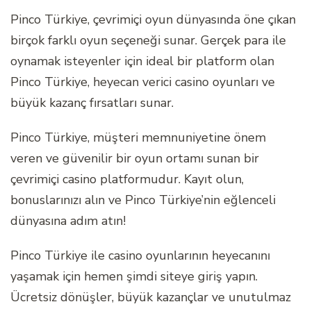
Pinco Türkiye, çevrimiçi oyun dünyasında öne çıkan
birçok farklı oyun seçeneği sunar. Gerçek para ile
oynamak isteyenler için ideal bir platform olan
Pinco Türkiye, heyecan verici casino oyunları ve
büyük kazanç fırsatları sunar.
Pinco Türkiye, müşteri memnuniyetine önem
veren ve güvenilir bir oyun ortamı sunan bir
çevrimiçi casino platformudur. Kayıt olun,
bonuslarınızı alın ve Pinco Türkiye’nin eğlenceli
dünyasına adım atın!
Pinco Türkiye ile casino oyunlarının heyecanını
yaşamak için hemen şimdi siteye giriş yapın.
Ücretsiz dönüşler, büyük kazançlar ve unutulmaz