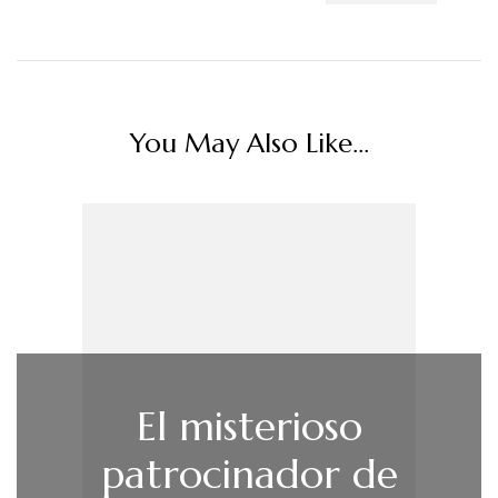
You May Also Like...
El misterioso
patrocinador de