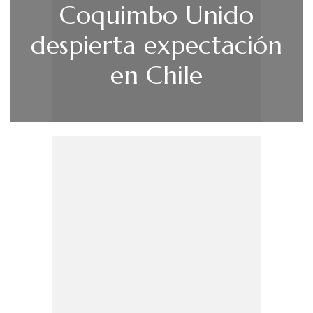
Coquimbo Unido
despierta expectación
en Chile