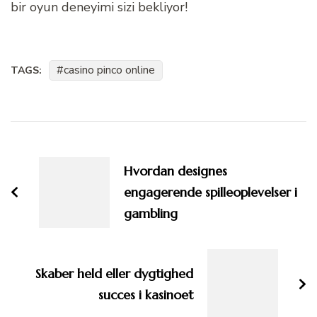
bir oyun deneyimi sizi bekliyor!
casino pinco online
TAGS:
Post
Navigation
Hvordan designes
engagerende spilleoplevelser i
gambling
Skaber held eller dygtighed
succes i kasinoet