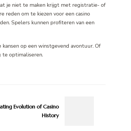
je niet te maken krijgt met registratie- of
e reden om te kiezen voor een casino
den. Spelers kunnen profiteren van een
e je kansen op een winstgevend avontuur. Of
g te optimaliseren.
nating Evolution of Casino
History