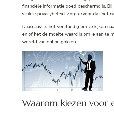
financiële informatie goed beschermd is. Bi
strikte privacybeleid. Zorg ervoor dat het c
Daarnaast is het verstandig om te kijken na
en of het de moeite waard is om je aan te 
wereld van online gokken.
Waarom kiezen voor 