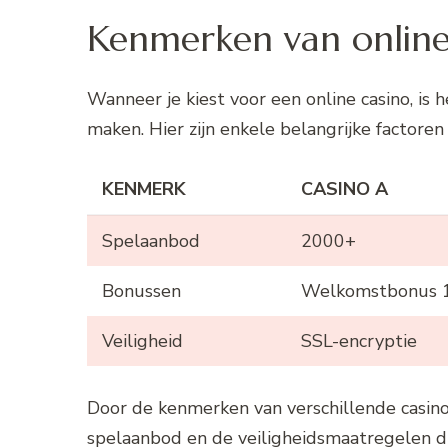
Kenmerken van online 
Wanneer je kiest voor een online casino, is
maken. Hier zijn enkele belangrijke factore
KENMERK
CASINO A
Spelaanbod
2000+
Bonussen
Welkomstbonus
Veiligheid
SSL-encryptie
Door de kenmerken van verschillende casino’
spelaanbod en de veiligheidsmaatregelen di