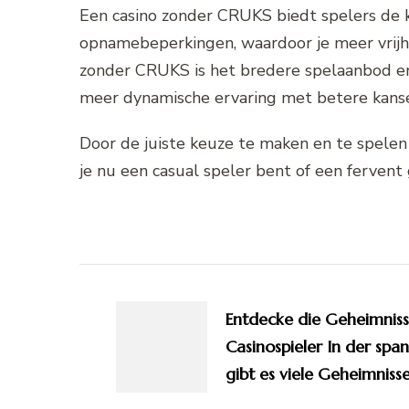
Een casino zonder CRUKS biedt spelers de k
opnamebeperkingen, waardoor je meer vrijhe
zonder CRUKS is het bredere spelaanbod en
meer dynamische ervaring met betere kans
Door de juiste keuze te maken en te spelen b
je nu een casual speler bent of een fervent 
Post
Navigation
Entdecke die Geheimniss
Casinospieler In der sp
gibt es viele Geheimniss