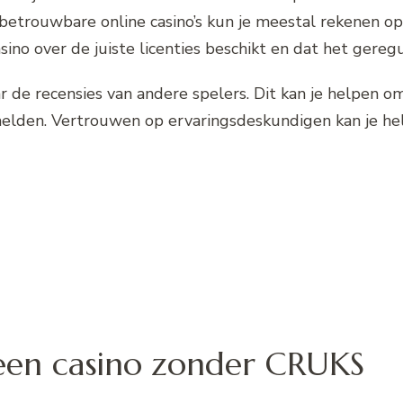
j betrouwbare online casino’s kun je meestal rekenen 
asino over de juiste licenties beschikt en dat het gere
ar de recensies van andere spelers. Dit kan je helpen o
melden. Vertrouwen op ervaringsdeskundigen kan je he
een casino zonder CRUKS