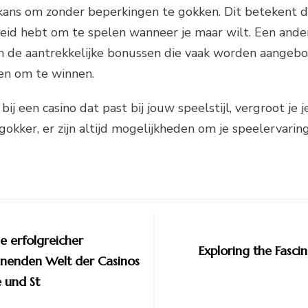
ans om zonder beperkingen te gokken. Dit betekent dat 
id hebt om te spelen wanneer je maar wilt. Een ander
 de aantrekkelijke bonussen die vaak worden aangebo
en om te winnen.
ij een casino dat past bij jouw speelstijl, vergroot j
gokker, er zijn altijd mogelijkheden om je speelervarin
e erfolgreicher
Exploring the Fasci
annenden Welt der Casinos
e und St