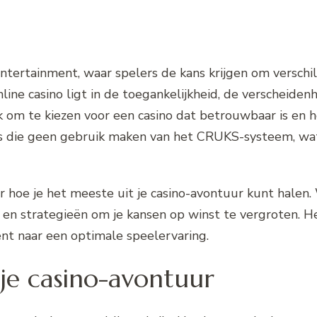
 entertainment, waar spelers de kans krijgen om versch
ine casino ligt in de toegankelijkheid, de verscheiden
jk om te kiezen voor een casino dat betrouwbaar is en 
ino’s die geen gebruik maken van het CRUKS-systeem, w
r hoe je het meeste uit je casino-avontuur kunt halen. 
n en strategieën om je kansen op winst te vergroten. He
ent naar een optimale speelervaring.
je casino-avontuur