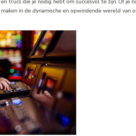
en trucs die je nodig hebt om succesvol te zijn. Of je 
e maken in de dynamische en opwindende wereld van onl