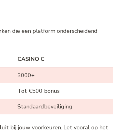
merken die een platform onderscheidend
CASINO C
3000+
Tot €500 bonus
Standaardbeveiliging
uit bij jouw voorkeuren. Let vooral op het