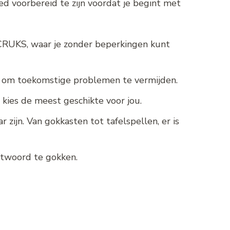
ed voorbereid te zijn voordat je begint met
r CRUKS, waar je zonder beperkingen kunt
is om toekomstige problemen te vermijden.
kies de meest geschikte voor jou.
zijn. Van gokkasten tot tafelspellen, er is
ntwoord te gokken.