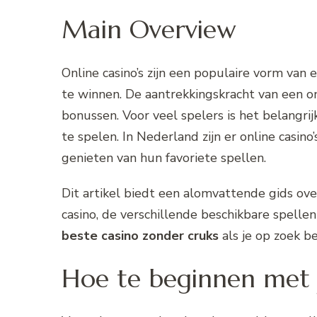
Main Overview
Online casino’s zijn een populaire vorm van
te winnen. De aantrekkingskracht van een onl
bonussen. Voor veel spelers is het belangri
te spelen. In Nederland zijn er online cas
genieten van hun favoriete spellen.
Dit artikel biedt een alomvattende gids ove
casino, de verschillende beschikbare spelle
beste casino zonder cruks
als je op zoek b
Hoe te beginnen met 