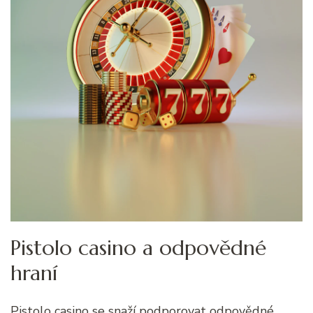
Pistolo casino a odpovědné
hraní
Pistolo casino se snaží podporovat odpovědné