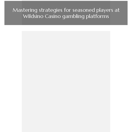
Mastering strategies for seasoned players at
Wildsino Casino gambling platforms