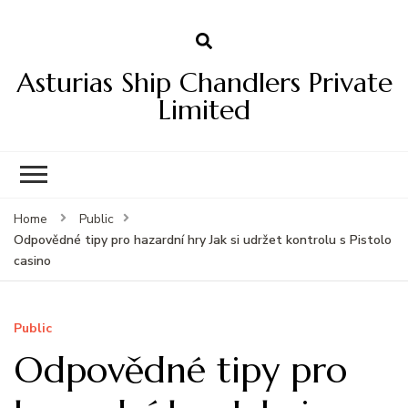
Asturias Ship Chandlers Private
Limited
Home
Public
Odpovědné tipy pro hazardní hry Jak si udržet kontrolu s Pistolo
casino
Public
Odpovědné tipy pro