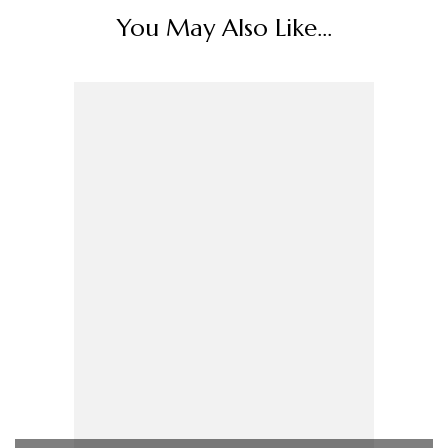
You May Also Like...