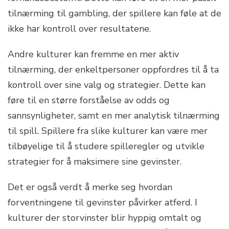
tilnærming til gambling, der spillere kan føle at de
ikke har kontroll over resultatene.
Andre kulturer kan fremme en mer aktiv
tilnærming, der enkeltpersoner oppfordres til å ta
kontroll over sine valg og strategier. Dette kan
føre til en større forståelse av odds og
sannsynligheter, samt en mer analytisk tilnærming
til spill. Spillere fra slike kulturer kan være mer
tilbøyelige til å studere spilleregler og utvikle
strategier for å maksimere sine gevinster.
Det er også verdt å merke seg hvordan
forventningene til gevinster påvirker atferd. I
kulturer der storvinster blir hyppig omtalt og