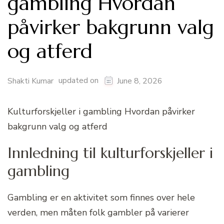
gambling Hvordan
påvirker bakgrunn valg
og atferd
updated on
Shakti Kumar
June 8, 2026
Kulturforskjeller i gambling Hvordan påvirker
bakgrunn valg og atferd
Innledning til kulturforskjeller i
gambling
Gambling er en aktivitet som finnes over hele
verden, men måten folk gambler på varierer