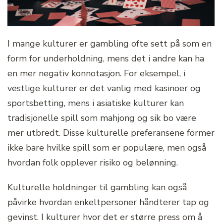
I mange kulturer er gambling ofte sett på som en
form for underholdning, mens det i andre kan ha
en mer negativ konnotasjon. For eksempel, i
vestlige kulturer er det vanlig med kasinoer og
sportsbetting, mens i asiatiske kulturer kan
tradisjonelle spill som mahjong og sik bo være
mer utbredt. Disse kulturelle preferansene former
ikke bare hvilke spill som er populære, men også
hvordan folk opplever risiko og belønning.
Kulturelle holdninger til gambling kan også
påvirke hvordan enkeltpersoner håndterer tap og
gevinst. I kulturer hvor det er større press om å