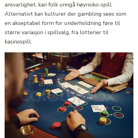
ansvarlighet, kan folk unngå høyrisiko-spill.
Alternativt kan kulturer der gambling sees som
en akseptabel form for underholdning føre til
større variasjon i spillvalg, fra lotterier til
kasinospill.