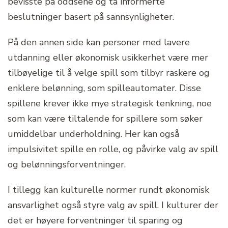
bevisste på oddsene og ta informerte
beslutninger basert på sannsynligheter.
På den annen side kan personer med lavere
utdanning eller økonomisk usikkerhet være mer
tilbøyelige til å velge spill som tilbyr raskere og
enklere belønning, som spilleautomater. Disse
spillene krever ikke mye strategisk tenkning, noe
som kan være tiltalende for spillere som søker
umiddelbar underholdning. Her kan også
impulsivitet spille en rolle, og påvirke valg av spill
og belønningsforventninger.
I tillegg kan kulturelle normer rundt økonomisk
ansvarlighet også styre valg av spill. I kulturer der
det er høyere forventninger til sparing og