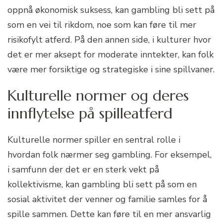
oppnå økonomisk suksess, kan gambling bli sett på
som en vei til rikdom, noe som kan føre til mer
risikofylt atferd. På den annen side, i kulturer hvor
det er mer aksept for moderate inntekter, kan folk
være mer forsiktige og strategiske i sine spillvaner.
Kulturelle normer og deres
innflytelse på spilleatferd
Kulturelle normer spiller en sentral rolle i
hvordan folk nærmer seg gambling. For eksempel,
i samfunn der det er en sterk vekt på
kollektivisme, kan gambling bli sett på som en
sosial aktivitet der venner og familie samles for å
spille sammen. Dette kan føre til en mer ansvarlig