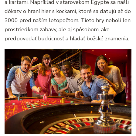
a kartami. Napríklad v starovekom Egypte sa našli
dôkazy o hraní hier s kockami, ktoré sa datujú až do
3000 pred naším letopočtom. Tieto hry neboli len
prostriedkom zábavy, ale aj spôsobom, ako
predpovedať budúcnosť a hľadať božské znamenia.