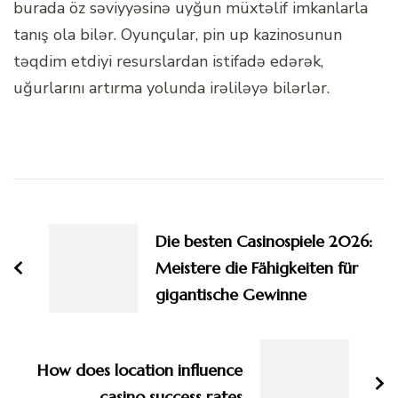
burada öz səviyyəsinə uyğun müxtəlif imkanlarla
tanış ola bilər. Oyunçular, pin up kazinosunun
təqdim etdiyi resurslardan istifadə edərək,
uğurlarını artırma yolunda irəliləyə bilərlər.
Post
Navigation
Die besten Casinospiele 2026:
Meistere die Fähigkeiten für
gigantische Gewinne
How does location influence
casino success rates