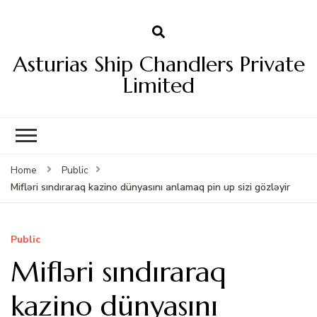
Asturias Ship Chandlers Private
Limited
Home
Public
Mifləri sındıraraq kazino dünyasını anlamaq pin up sizi gözləyir
Public
Mifləri sındıraraq
kazino dünyasını