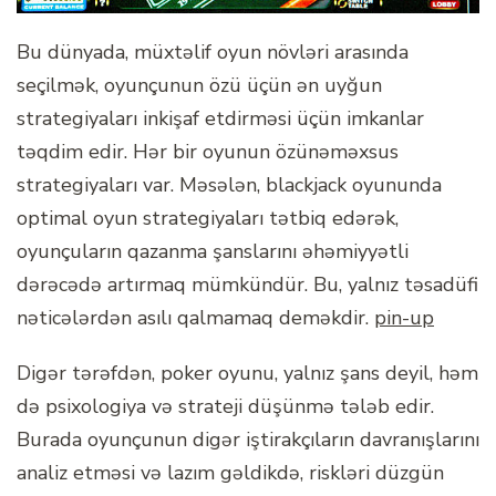
Bu dünyada, müxtəlif oyun növləri arasında
seçilmək, oyunçunun özü üçün ən uyğun
strategiyaları inkişaf etdirməsi üçün imkanlar
təqdim edir. Hər bir oyunun özünəməxsus
strategiyaları var. Məsələn, blackjack oyununda
optimal oyun strategiyaları tətbiq edərək,
oyunçuların qazanma şanslarını əhəmiyyətli
dərəcədə artırmaq mümkündür. Bu, yalnız təsadüfi
nəticələrdən asılı qalmamaq deməkdir.
pin-up
Digər tərəfdən, poker oyunu, yalnız şans deyil, həm
də psixologiya və strateji düşünmə tələb edir.
Burada oyunçunun digər iştirakçıların davranışlarını
analiz etməsi və lazım gəldikdə, riskləri düzgün