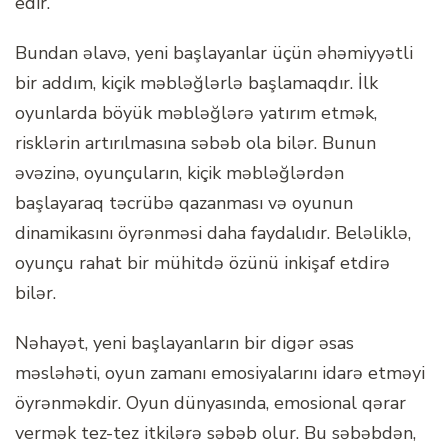
edir.
Bundan əlavə, yeni başlayanlar üçün əhəmiyyətli
bir addım, kiçik məbləğlərlə başlamaqdır. İlk
oyunlarda böyük məbləğlərə yatırım etmək,
risklərin artırılmasına səbəb ola bilər. Bunun
əvəzinə, oyunçuların, kiçik məbləğlərdən
başlayaraq təcrübə qazanması və oyunun
dinamikasını öyrənməsi daha faydalıdır. Beləliklə,
oyunçu rahat bir mühitdə özünü inkişaf etdirə
bilər.
Nəhayət, yeni başlayanların bir digər əsas
məsləhəti, oyun zamanı emosiyalarını idarə etməyi
öyrənməkdir. Oyun dünyasında, emosional qərar
vermək tez-tez itkilərə səbəb olur. Bu səbəbdən,