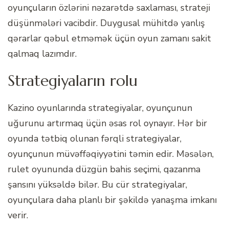
oyunçuların özlərini nəzarətdə saxlaması, strateji
düşünmələri vacibdir. Duygusal mühitdə yanlış
qərarlar qəbul etməmək üçün oyun zamanı sakit
qalmaq lazımdır.
Strategiyaların rolu
Kazino oyunlarında strategiyalar, oyunçunun
uğurunu artırmaq üçün əsas rol oynayır. Hər bir
oyunda tətbiq olunan fərqli strategiyalar,
oyunçunun müvəffəqiyyətini təmin edir. Məsələn,
rulet oyununda düzgün bahis seçimi, qazanma
şansını yüksəldə bilər. Bu cür strategiyalar,
oyunçulara daha planlı bir şəkildə yanaşma imkanı
verir.