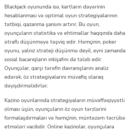
Blackjack oyununda isə, kartların dəyərinin
hesablanması və optimal oyun strategiyalarının
tətbiqi, qazanma şansını artırır. Bu oyun,
oyunçuların statistika və ehtimallar haqqında daha
ətraflı düşünməyə təşviq edir. Həmçinin, poker
oyunu, yalnız strateji düşünmə deyil, eyni zamanda
sosial bacarıqların inkişafını da tələb edir.
Oyunçular, qarşı tərəfin davranışlarını analiz
edərək, öz strategiyalarını müvafiq olaraq
dəyişdirməlidirlər.
Kazino oyunlarında strategiyaların müvəffəqiyyətli
olması üçün, oyunçuların öz oyun tərzlərini
formalaşdırmaları və həmçinin, müntəzəm təcrübə
etmələri vacibdir. Online kazinolar, oyunçulara