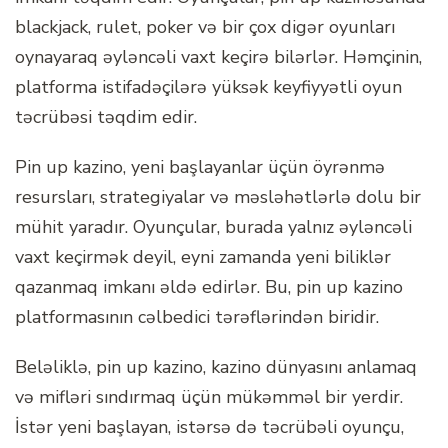
blackjack, rulet, poker və bir çox digər oyunları
oynayaraq əyləncəli vaxt keçirə bilərlər. Həmçinin,
platforma istifadəçilərə yüksək keyfiyyətli oyun
təcrübəsi təqdim edir.
Pin up kazino, yeni başlayanlar üçün öyrənmə
resursları, strategiyalar və məsləhətlərlə dolu bir
mühit yaradır. Oyunçular, burada yalnız əyləncəli
vaxt keçirmək deyil, eyni zamanda yeni biliklər
qazanmaq imkanı əldə edirlər. Bu, pin up kazino
platformasının cəlbedici tərəflərindən biridir.
Beləliklə, pin up kazino, kazino dünyasını anlamaq
və mifləri sındırmaq üçün mükəmməl bir yerdir.
İstər yeni başlayan, istərsə də təcrübəli oyunçu,