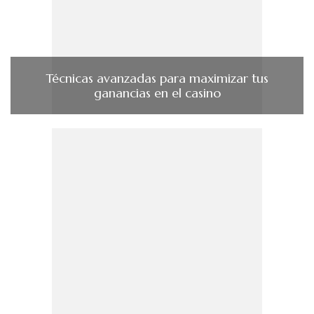
Técnicas avanzadas para maximizar tus
ganancias en el casino