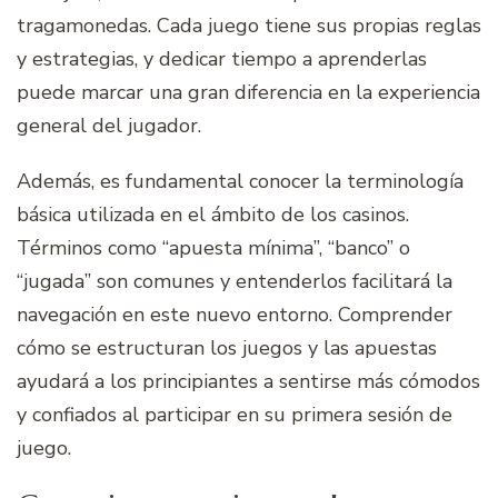
tragamonedas. Cada juego tiene sus propias reglas
y estrategias, y dedicar tiempo a aprenderlas
puede marcar una gran diferencia en la experiencia
general del jugador.
Además, es fundamental conocer la terminología
básica utilizada en el ámbito de los casinos.
Términos como “apuesta mínima”, “banco” o
“jugada” son comunes y entenderlos facilitará la
navegación en este nuevo entorno. Comprender
cómo se estructuran los juegos y las apuestas
ayudará a los principiantes a sentirse más cómodos
y confiados al participar en su primera sesión de
juego.