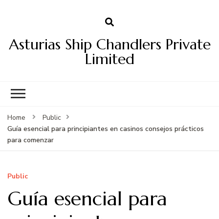
Asturias Ship Chandlers Private
Limited
Home
Public
Guía esencial para principiantes en casinos consejos prácticos
para comenzar
Public
Guía esencial para