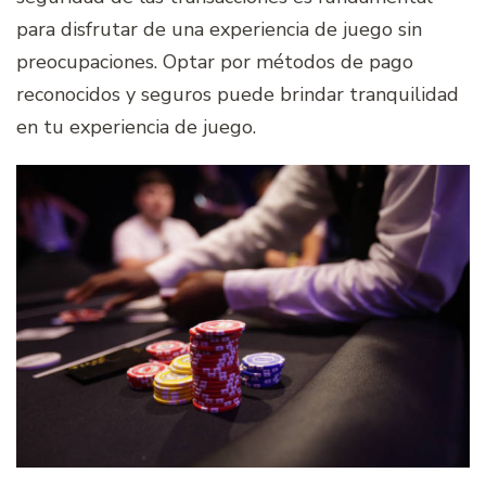
para disfrutar de una experiencia de juego sin
preocupaciones. Optar por métodos de pago
reconocidos y seguros puede brindar tranquilidad
en tu experiencia de juego.