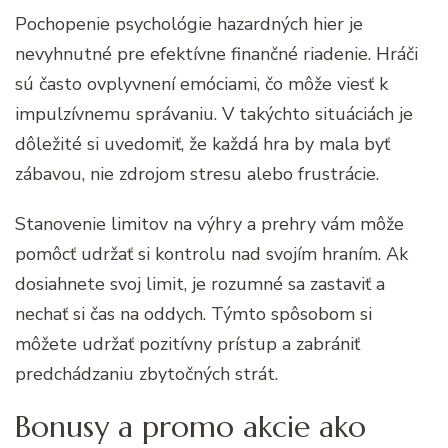
Pochopenie psychológie hazardných hier je
nevyhnutné pre efektívne finančné riadenie. Hráči
sú často ovplyvnení emóciami, čo môže viesť k
impulzívnemu správaniu. V takýchto situáciách je
dôležité si uvedomiť, že každá hra by mala byť
zábavou, nie zdrojom stresu alebo frustrácie.
Stanovenie limitov na výhry a prehry vám môže
pomôcť udržať si kontrolu nad svojím hraním. Ak
dosiahnete svoj limit, je rozumné sa zastaviť a
nechať si čas na oddych. Týmto spôsobom si
môžete udržať pozitívny prístup a zabrániť
predchádzaniu zbytočných strát.
Bonusy a promo akcie ako