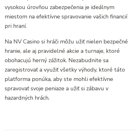
vysokou úrovňou zabezpečenia je ideálnym
miestom na efektívne spravovanie vašich financií
pri hraní.
Na NV Casino si hráči môžu užiť nielen bezpečné
hranie, ale aj pravidelné akcie a turnaje, ktoré
obohacujú herný zážitok. Nezabudnite sa
zaregistrovať a využiť všetky výhody, ktoré táto
platforma ponúka, aby ste mohli efektívne
spravovať svoje peniaze a užiť si zábavu v
hazardných hrách.
Post