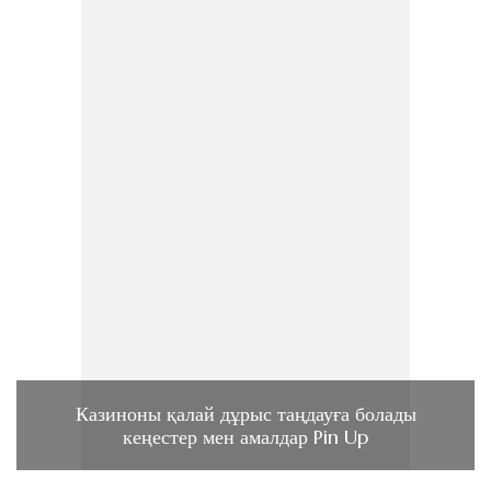
Казиноны қалай дұрыс таңдауға болады
кеңестер мен амалдар Pin Up