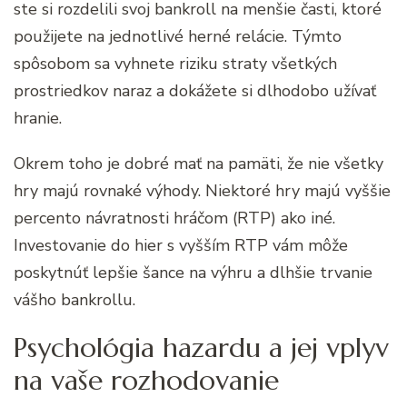
ste si rozdelili svoj bankroll na menšie časti, ktoré
použijete na jednotlivé herné relácie. Týmto
spôsobom sa vyhnete riziku straty všetkých
prostriedkov naraz a dokážete si dlhodobo užívať
hranie.
Okrem toho je dobré mať na pamäti, že nie všetky
hry majú rovnaké výhody. Niektoré hry majú vyššie
percento návratnosti hráčom (RTP) ako iné.
Investovanie do hier s vyšším RTP vám môže
poskytnúť lepšie šance na výhru a dlhšie trvanie
vášho bankrollu.
Psychológia hazardu a jej vplyv
na vaše rozhodovanie