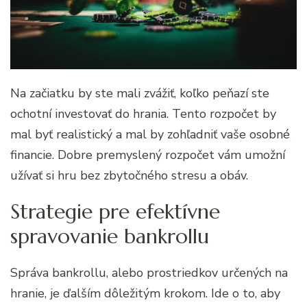
Na začiatku by ste mali zvážiť, koľko peňazí ste
ochotní investovať do hrania. Tento rozpočet by
mal byť realistický a mal by zohľadniť vaše osobné
financie. Dobre premyslený rozpočet vám umožní
užívať si hru bez zbytočného stresu a obáv.
Strategie pre efektívne
spravovanie bankrollu
Správa bankrollu, alebo prostriedkov určených na
hranie, je ďalším dôležitým krokom. Ide o to, aby