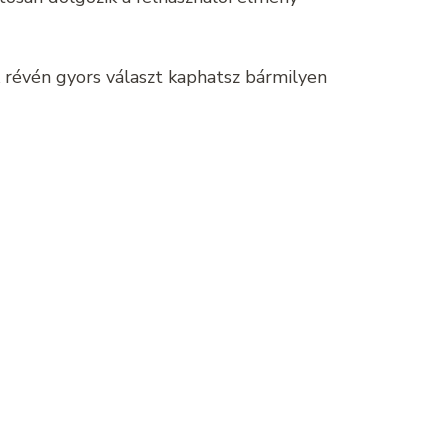
k révén gyors választ kaphatsz bármilyen