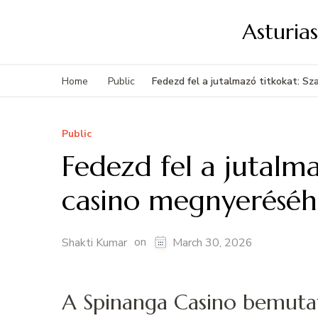
Asturia
Fedezd fel a jutalmazó titkokat: S
Home
Public
Public
Fedezd fel a jutalma
casino megnyeréséh
on
Shakti Kumar
March 30, 2026
A Spinanga Casino bemuta