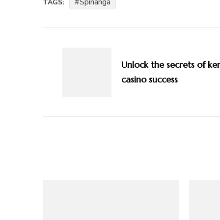
Spinanga
TAGS:
Post
Navigation
Unlock the secrets of ke
casino success