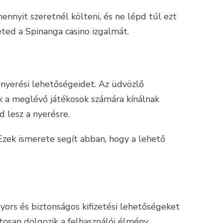
nnyit szeretnél költeni, és ne lépd túl ezt
eted a Spinanga casino izgalmát.
 nyerési lehetőségeidet. Az üdvözlő
k a meglévő játékosok számára kínálnak
 lesz a nyerésre.
 Ezek ismerete segít abban, hogy a lehető
yors és biztonságos kifizetési lehetőségeket
osan dolgozik a felhasználói élmény