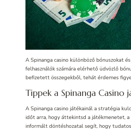
A Spinanga casino különböző bónuszokat és 
felhasználók számára elérhető üdvözlő bónus
befizetett összegekből, tehát érdemes figyeln
Tippek a Spinanga Casino 
A Spinanga casino játékainál a stratégia ku
időt arra, hogy áttekintsd a játékmenetet, 
informált döntéshozatal segít, hogy tudatos