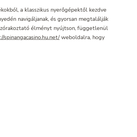
ékokból, a klasszikus nyerőgépektől kezdve
nnyedén navigáljanak, és gyorsan megtalálják
szórakoztató élményt nyújtson, függetlenül
://spinangacasino.hu.net/
weboldalra, hogy