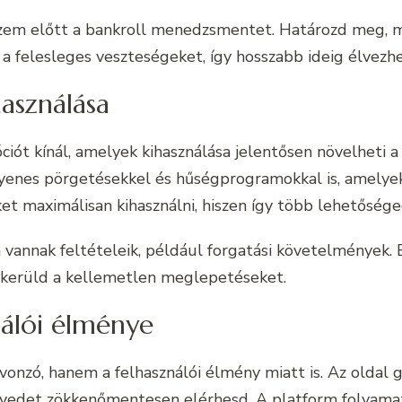
szem előtt a bankroll menedzsmentet. Határozd meg, me
i a felesleges veszteségeket, így hosszabb ideig élvezh
asználása
ót kínál, amelyek kihasználása jelentősen növelheti a
gyenes pörgetésekkel és hűségprogramokkal is, amelye
t maximálisan kihasználni, hiszen így több lehetőséged
an vannak feltételeik, például forgatási követelmények.
elkerüld a kellemetlen meglepetéseket.
nálói élménye
vonzó, hanem a felhasználói élmény miatt is. Az oldal g
nyedet zökkenőmentesen elérhesd. A platform folyamat