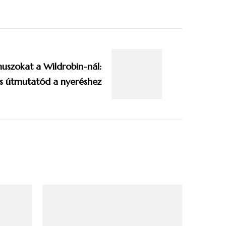
nuszokat a Wildrobin-nál:
es útmutatód a nyeréshez