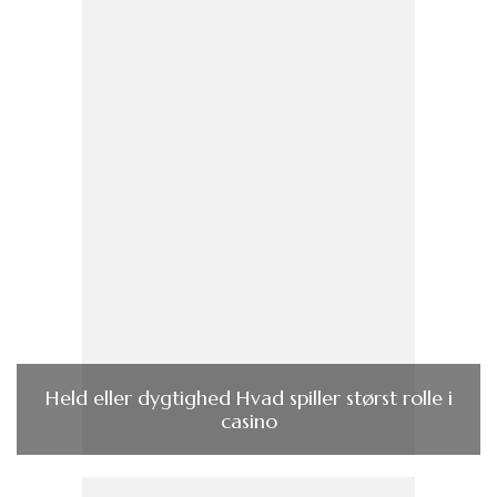
Held eller dygtighed Hvad spiller størst rolle i
casino