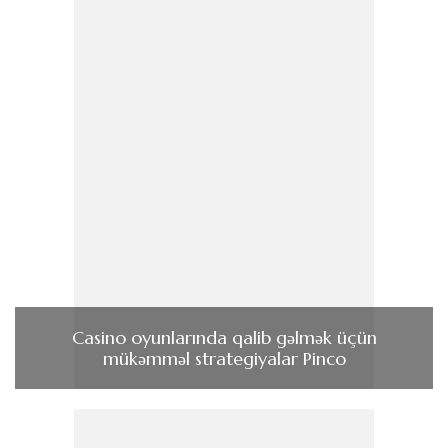
Casino oyunlarında qalib gəlmək üçün
mükəmməl strategiyalar Pinco