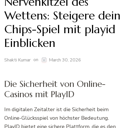
Nervenkitzel des
Wettens: Steigere dein
Chips-Spiel mit playid
Einblicken
on
Shakti Kumar
March 30, 2026
Die Sicherheit von Online-
Casinos mit PlayID
Im digitalen Zeitalter ist die Sicherheit beim
Online-Glücksspiel von höchster Bedeutung.
PlayID bietet eine sichere Plattform, die es den