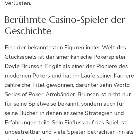
Verlusten.
Berühmte Casino-Spieler der
Geschichte
Eine der bekanntesten Figuren in der Welt des
Glücksspiels ist der amerikanische Pokerspieler
Doyle Brunson. Er gilt als einer der Pioniere des
modernen Pokers und hat im Laufe seiner Karriere
zahlreiche Titel gewonnen, darunter zehn World
Series of Poker-Armbänder. Brunson ist nicht nur
für seine Spielweise bekannt, sondern auch für
seine Bücher, in denen er seine Strategien und
Erfahrungen teilt. Sein Einfluss auf das Spiel ist
unbestreitbar und viele Spieler betrachten ihn als