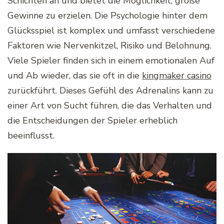
Schichten an und bietet die Möglichkeit, große
Gewinne zu erzielen. Die Psychologie hinter dem
Glücksspiel ist komplex und umfasst verschiedene
Faktoren wie Nervenkitzel, Risiko und Belohnung.
Viele Spieler finden sich in einem emotionalen Auf
und Ab wieder, das sie oft in die
kingmaker casino
zurückführt. Dieses Gefühl des Adrenalins kann zu
einer Art von Sucht führen, die das Verhalten und
die Entscheidungen der Spieler erheblich
beeinflusst.