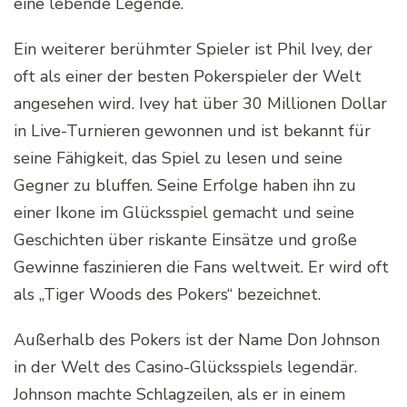
eine lebende Legende.
Ein weiterer berühmter Spieler ist Phil Ivey, der
oft als einer der besten Pokerspieler der Welt
angesehen wird. Ivey hat über 30 Millionen Dollar
in Live-Turnieren gewonnen und ist bekannt für
seine Fähigkeit, das Spiel zu lesen und seine
Gegner zu bluffen. Seine Erfolge haben ihn zu
einer Ikone im Glücksspiel gemacht und seine
Geschichten über riskante Einsätze und große
Gewinne faszinieren die Fans weltweit. Er wird oft
als „Tiger Woods des Pokers“ bezeichnet.
Außerhalb des Pokers ist der Name Don Johnson
in der Welt des Casino-Glücksspiels legendär.
Johnson machte Schlagzeilen, als er in einem