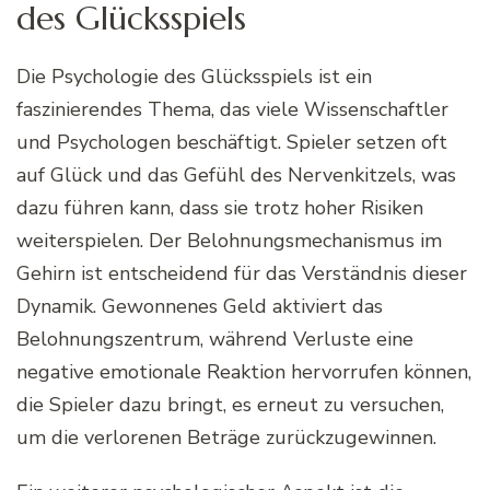
des Glücksspiels
Die Psychologie des Glücksspiels ist ein
faszinierendes Thema, das viele Wissenschaftler
und Psychologen beschäftigt. Spieler setzen oft
auf Glück und das Gefühl des Nervenkitzels, was
dazu führen kann, dass sie trotz hoher Risiken
weiterspielen. Der Belohnungsmechanismus im
Gehirn ist entscheidend für das Verständnis dieser
Dynamik. Gewonnenes Geld aktiviert das
Belohnungszentrum, während Verluste eine
negative emotionale Reaktion hervorrufen können,
die Spieler dazu bringt, es erneut zu versuchen,
um die verlorenen Beträge zurückzugewinnen.