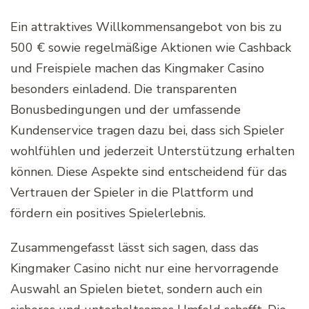
Ein attraktives Willkommensangebot von bis zu
500 € sowie regelmäßige Aktionen wie Cashback
und Freispiele machen das Kingmaker Casino
besonders einladend. Die transparenten
Bonusbedingungen und der umfassende
Kundenservice tragen dazu bei, dass sich Spieler
wohlfühlen und jederzeit Unterstützung erhalten
können. Diese Aspekte sind entscheidend für das
Vertrauen der Spieler in die Plattform und
fördern ein positives Spielerlebnis.
Zusammengefasst lässt sich sagen, dass das
Kingmaker Casino nicht nur eine hervorragende
Auswahl an Spielen bietet, sondern auch ein