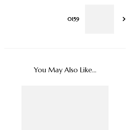
0159
You May Also Like...