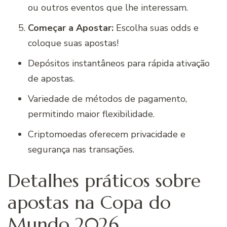
ou outros eventos que lhe interessam.
Começar a Apostar:
Escolha suas odds e
coloque suas apostas!
Depósitos instantâneos para rápida ativação
de apostas.
Variedade de métodos de pagamento,
permitindo maior flexibilidade.
Criptomoedas oferecem privacidade e
segurança nas transações.
Detalhes práticos sobre
apostas na Copa do
Mundo 2026