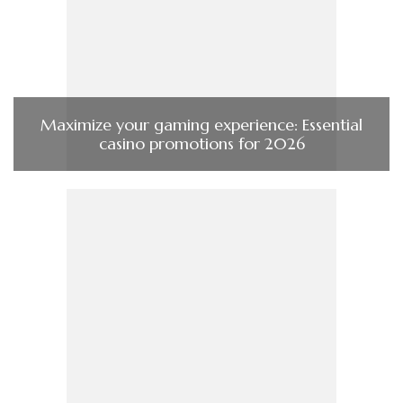
Maximize your gaming experience: Essential
casino promotions for 2026