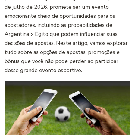
de julho de 2026, promete ser um evento
emocionante cheio de oportunidades para os
apostadores, incluindo as
probabilidades de
Argentina x Egito
que podem influenciar suas
decisões de apostas. Neste artigo, vamos explorar
tudo sobre as opções de apostas, promoções e
bônus que você não pode perder ao participar
desse grande evento esportivo.